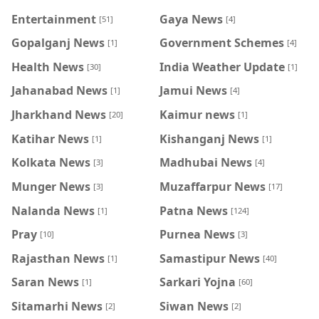
Entertainment
Gaya News
[51]
[4]
Gopalganj News
Government Schemes
[1]
[4]
Health News
India Weather Update
[30]
[1]
Jahanabad News
Jamui News
[1]
[4]
Jharkhand News
Kaimur news
[20]
[1]
Katihar News
Kishanganj News
[1]
[1]
Kolkata News
Madhubai News
[3]
[4]
Munger News
Muzaffarpur News
[3]
[17]
Nalanda News
Patna News
[1]
[124]
Pray
Purnea News
[10]
[3]
Rajasthan News
Samastipur News
[1]
[40]
Saran News
Sarkari Yojna
[1]
[60]
Sitamarhi News
Siwan News
[2]
[2]