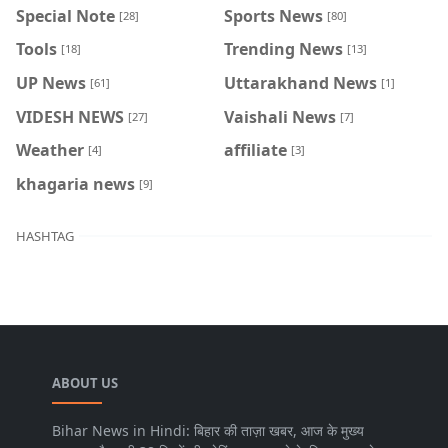
Special Note
Sports News
[28]
[80]
Tools
Trending News
[18]
[13]
UP News
Uttarakhand News
[61]
[1]
VIDESH NEWS
Vaishali News
[27]
[7]
Weather
affiliate
[4]
[3]
khagaria news
[9]
HASHTAG
ABOUT US
Bihar News in Hindi: बिहार की ताज़ा खबर, आज के मुख्य