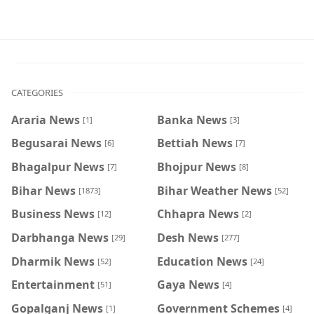
CATEGORIES
Araria News
Banka News
[1]
[3]
Begusarai News
Bettiah News
[6]
[7]
Bhagalpur News
Bhojpur News
[7]
[8]
Bihar News
Bihar Weather News
[1873]
[52]
Business News
Chhapra News
[12]
[2]
Darbhanga News
Desh News
[29]
[277]
Dharmik News
Education News
[52]
[24]
Entertainment
Gaya News
[51]
[4]
Gopalganj News
Government Schemes
[1]
[4]