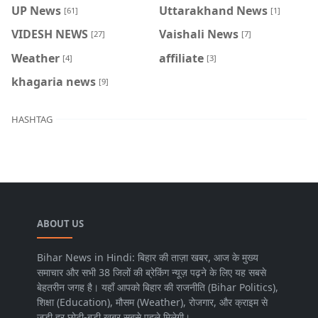
UP News
Uttarakhand News
[61]
[1]
VIDESH NEWS
Vaishali News
[27]
[7]
Weather
affiliate
[4]
[3]
khagaria news
[9]
HASHTAG
ABOUT US
Bihar News in Hindi: बिहार की ताज़ा खबर, आज के मुख्य
समाचार और सभी 38 जिलों की ब्रेकिंग न्यूज़ पढ़ने के लिए यह सबसे
बेहतरीन जगह है। यहाँ आपको बिहार की राजनीति (Bihar Politics),
शिक्षा (Education), मौसम (Weather), रोजगार, और क्राइम से
जुड़ी हर छोटी-बड़ी खबर सबसे पहले मिलेगी।