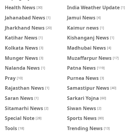
Health News
India Weather Update
[30]
[1]
Jahanabad News
Jamui News
[1]
[4]
Jharkhand News
Kaimur news
[20]
[1]
Katihar News
Kishanganj News
[1]
[1]
Kolkata News
Madhubai News
[3]
[4]
Munger News
Muzaffarpur News
[3]
[17]
Nalanda News
Patna News
[1]
[119]
Pray
Purnea News
[10]
[3]
Rajasthan News
Samastipur News
[1]
[40]
Saran News
Sarkari Yojna
[1]
[60]
Sitamarhi News
Siwan News
[2]
[2]
Special Note
Sports News
[28]
[80]
Tools
Trending News
[18]
[13]