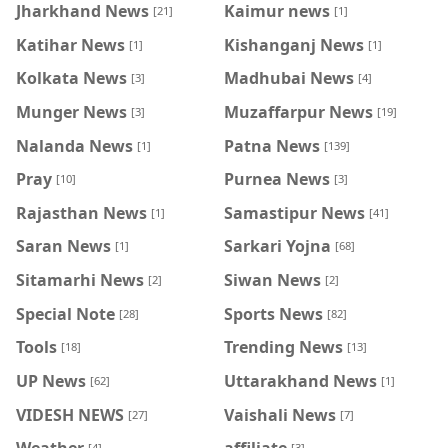
Jharkhand News
Kaimur news
[21]
[1]
Katihar News
Kishanganj News
[1]
[1]
Kolkata News
Madhubai News
[3]
[4]
Munger News
Muzaffarpur News
[3]
[19]
Nalanda News
Patna News
[1]
[139]
Pray
Purnea News
[10]
[3]
Rajasthan News
Samastipur News
[1]
[41]
Saran News
Sarkari Yojna
[1]
[68]
Sitamarhi News
Siwan News
[2]
[2]
Special Note
Sports News
[28]
[82]
Tools
Trending News
[18]
[13]
UP News
Uttarakhand News
[62]
[1]
VIDESH NEWS
Vaishali News
[27]
[7]
Weather
affiliate
[4]
[3]