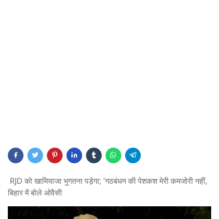
RJD को खामियाजा भुगतना पड़ेगा; 'गठबंधन की पेशकश मेरी कमजोरी नहीं,
बिहार में बोले ओवैसी