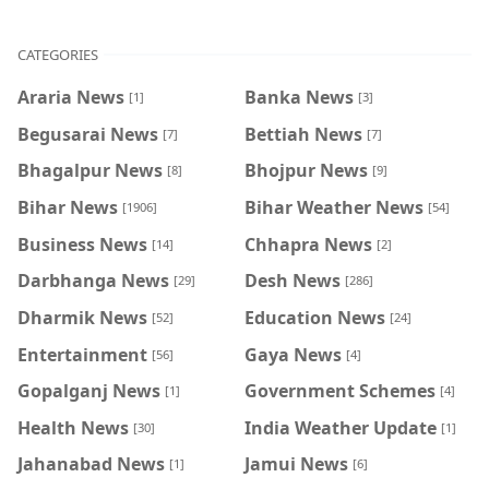
CATEGORIES
Araria News
Banka News
[1]
[3]
Begusarai News
Bettiah News
[7]
[7]
Bhagalpur News
Bhojpur News
[8]
[9]
Bihar News
Bihar Weather News
[1906]
[54]
Business News
Chhapra News
[14]
[2]
Darbhanga News
Desh News
[29]
[286]
Dharmik News
Education News
[52]
[24]
Entertainment
Gaya News
[56]
[4]
Gopalganj News
Government Schemes
[1]
[4]
Health News
India Weather Update
[30]
[1]
Jahanabad News
Jamui News
[1]
[6]