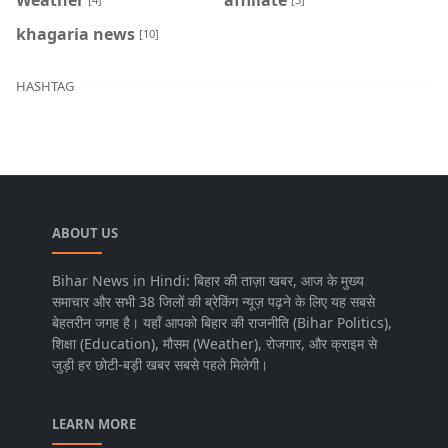
khagaria news
[10]
HASHTAG
ABOUT US
Bihar News in Hindi: बिहार की ताज़ा खबर, आज के मुख्य
समाचार और सभी 38 जिलों की ब्रेकिंग न्यूज़ पढ़ने के लिए यह सबसे
बेहतरीन जगह है। यहाँ आपको बिहार की राजनीति (Bihar Politics),
शिक्षा (Education), मौसम (Weather), रोजगार, और क्राइम से
जुड़ी हर छोटी-बड़ी खबर सबसे पहले मिलेगी।
LEARN MORE