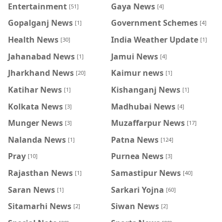
Entertainment
Gaya News
[51]
[4]
Gopalganj News
Government Schemes
[1]
[4]
Health News
India Weather Update
[30]
[1]
Jahanabad News
Jamui News
[1]
[4]
Jharkhand News
Kaimur news
[20]
[1]
Katihar News
Kishanganj News
[1]
[1]
Kolkata News
Madhubai News
[3]
[4]
Munger News
Muzaffarpur News
[3]
[17]
Nalanda News
Patna News
[1]
[124]
Pray
Purnea News
[10]
[3]
Rajasthan News
Samastipur News
[1]
[40]
Saran News
Sarkari Yojna
[1]
[60]
Sitamarhi News
Siwan News
[2]
[2]