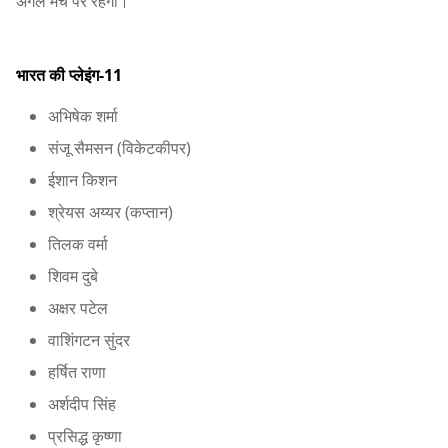
अगले मैच पर रहेंगी।
भारत की प्लेइंग-11
अभिषेक शर्मा
संजू सैमसन (विकेटकीपर)
ईशान किशन
श्रेयस अय्यर (कप्तान)
तिलक वर्मा
शिवम दुबे
अक्षर पटेल
वाशिंगटन सुंदर
हर्षित राणा
अर्शदीप सिंह
प्रसिद्ध कृष्णा