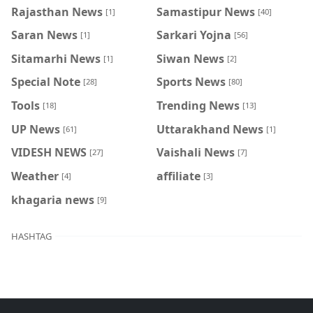
Rajasthan News
Samastipur News
[1]
[40]
Saran News
Sarkari Yojna
[1]
[56]
Sitamarhi News
Siwan News
[1]
[2]
Special Note
Sports News
[28]
[80]
Tools
Trending News
[18]
[13]
UP News
Uttarakhand News
[61]
[1]
VIDESH NEWS
Vaishali News
[27]
[7]
Weather
affiliate
[4]
[3]
khagaria news
[9]
HASHTAG