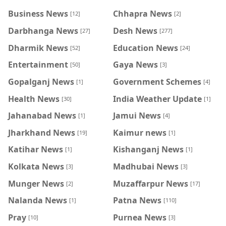
Business News
Chhapra News
[12]
[2]
Darbhanga News
Desh News
[27]
[277]
Dharmik News
Education News
[52]
[24]
Entertainment
Gaya News
[50]
[3]
Gopalganj News
Government Schemes
[1]
[4]
Health News
India Weather Update
[30]
[1]
Jahanabad News
Jamui News
[1]
[4]
Jharkhand News
Kaimur news
[19]
[1]
Katihar News
Kishanganj News
[1]
[1]
Kolkata News
Madhubai News
[3]
[3]
Munger News
Muzaffarpur News
[2]
[17]
Nalanda News
Patna News
[1]
[110]
Pray
Purnea News
[10]
[3]