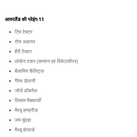
आयरलैंड की प्लेइंग-11
टिम टेक्टर
रॉस अडायर
हैरी टेक्टर
लोर्कन टकर (कप्तान एवं विकेटकीपर)
बेंजामिन कैलिट्ज़
गैरेथ डेलानी
जॉर्ज डॉकरेल
लियाम मैक्कार्थी
मैथ्यू हम्फ्रीज़
जय मूंदड़ा
मैथ्यू होलार्ड