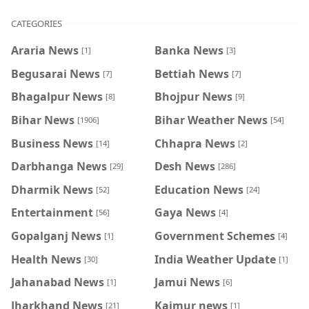
CATEGORIES
Araria News
Banka News
[1]
[3]
Begusarai News
Bettiah News
[7]
[7]
Bhagalpur News
Bhojpur News
[8]
[9]
Bihar News
Bihar Weather News
[1906]
[54]
Business News
Chhapra News
[14]
[2]
Darbhanga News
Desh News
[29]
[286]
Dharmik News
Education News
[52]
[24]
Entertainment
Gaya News
[56]
[4]
Gopalganj News
Government Schemes
[1]
[4]
Health News
India Weather Update
[30]
[1]
Jahanabad News
Jamui News
[1]
[6]
Jharkhand News
Kaimur news
[21]
[1]