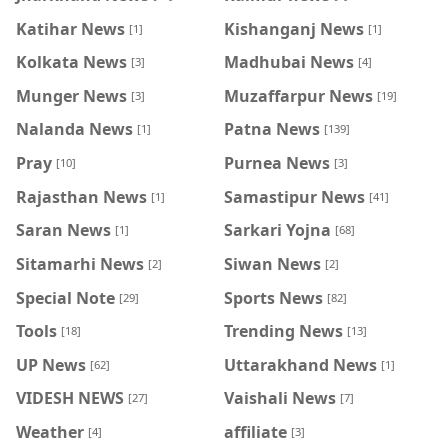
Katihar News
Kishanganj News
[1]
[1]
Kolkata News
Madhubai News
[3]
[4]
Munger News
Muzaffarpur News
[3]
[19]
Nalanda News
Patna News
[1]
[139]
Pray
Purnea News
[10]
[3]
Rajasthan News
Samastipur News
[1]
[41]
Saran News
Sarkari Yojna
[1]
[68]
Sitamarhi News
Siwan News
[2]
[2]
Special Note
Sports News
[29]
[82]
Tools
Trending News
[18]
[13]
UP News
Uttarakhand News
[62]
[1]
VIDESH NEWS
Vaishali News
[27]
[7]
Weather
affiliate
[4]
[3]