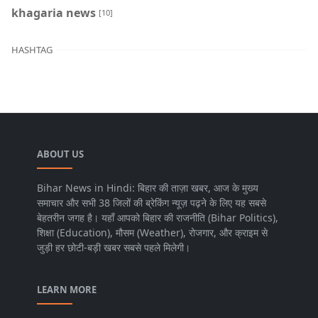
khagaria news
[10]
HASHTAG
ABOUT US
Bihar News in Hindi: बिहार की ताज़ा खबर, आज के मुख्य
समाचार और सभी 38 जिलों की ब्रेकिंग न्यूज़ पढ़ने के लिए यह सबसे
बेहतरीन जगह है। यहाँ आपको बिहार की राजनीति (Bihar Politics),
शिक्षा (Education), मौसम (Weather), रोजगार, और क्राइम से
जुड़ी हर छोटी-बड़ी खबर सबसे पहले मिलेगी।
LEARN MORE