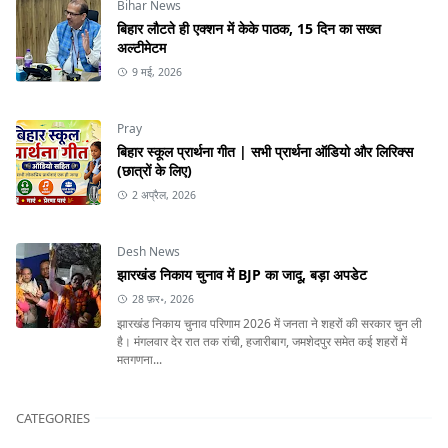
Bihar News
बिहार लौटते ही एक्शन में केके पाठक, 15 दिन का सख्त
अल्टीमेटम
9 मई, 2026
Pray
बिहार स्कूल प्रार्थना गीत | सभी प्रार्थना ऑडियो और लिरिक्स
(छात्रों के लिए)
2 अप्रैल, 2026
Desh News
झारखंड निकाय चुनाव में BJP का जादू, बड़ा अपडेट
28 फ़र॰, 2026
झारखंड निकाय चुनाव परिणाम 2026 में जनता ने शहरों की सरकार चुन ली
है। मंगलवार देर रात तक रांची, हजारीबाग, जमशेदपुर समेत कई शहरों में
मतगणना...
CATEGORIES