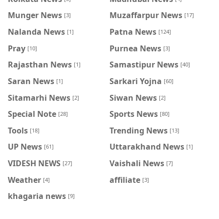
Munger News
Muzaffarpur News
[3]
[17]
Nalanda News
Patna News
[1]
[124]
Pray
Purnea News
[10]
[3]
Rajasthan News
Samastipur News
[1]
[40]
Saran News
Sarkari Yojna
[1]
[60]
Sitamarhi News
Siwan News
[2]
[2]
Special Note
Sports News
[28]
[80]
Tools
Trending News
[18]
[13]
UP News
Uttarakhand News
[61]
[1]
VIDESH NEWS
Vaishali News
[27]
[7]
Weather
affiliate
[4]
[3]
khagaria news
[9]