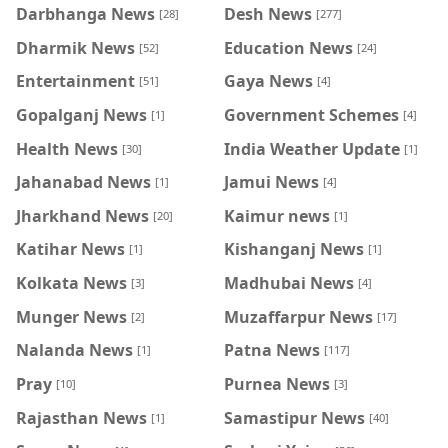
Darbhanga News
Desh News
[28]
[277]
Dharmik News
Education News
[52]
[24]
Entertainment
Gaya News
[51]
[4]
Gopalganj News
Government Schemes
[1]
[4]
Health News
India Weather Update
[30]
[1]
Jahanabad News
Jamui News
[1]
[4]
Jharkhand News
Kaimur news
[20]
[1]
Katihar News
Kishanganj News
[1]
[1]
Kolkata News
Madhubai News
[3]
[4]
Munger News
Muzaffarpur News
[2]
[17]
Nalanda News
Patna News
[1]
[117]
Pray
Purnea News
[10]
[3]
Rajasthan News
Samastipur News
[1]
[40]