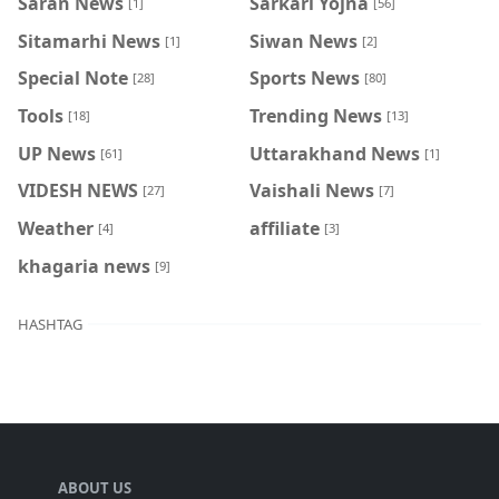
Saran News
Sarkari Yojna
[1]
[56]
Sitamarhi News
Siwan News
[1]
[2]
Special Note
Sports News
[28]
[80]
Tools
Trending News
[18]
[13]
UP News
Uttarakhand News
[61]
[1]
VIDESH NEWS
Vaishali News
[27]
[7]
Weather
affiliate
[4]
[3]
khagaria news
[9]
HASHTAG
ABOUT US