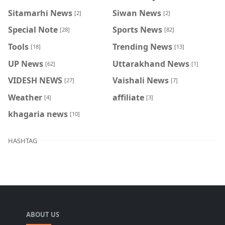
Sitamarhi News
Siwan News
[2]
[2]
Special Note
Sports News
[28]
[82]
Tools
Trending News
[18]
[13]
UP News
Uttarakhand News
[62]
[1]
VIDESH NEWS
Vaishali News
[27]
[7]
Weather
affiliate
[4]
[3]
khagaria news
[10]
HASHTAG
ABOUT US