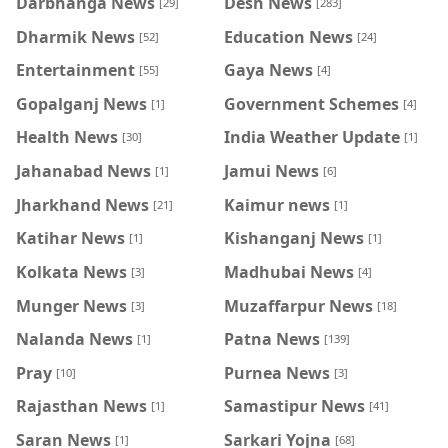
Darbhanga News
Desh News
[29]
[283]
Dharmik News
Education News
[52]
[24]
Entertainment
Gaya News
[55]
[4]
Gopalganj News
Government Schemes
[1]
[4]
Health News
India Weather Update
[30]
[1]
Jahanabad News
Jamui News
[1]
[6]
Jharkhand News
Kaimur news
[21]
[1]
Katihar News
Kishanganj News
[1]
[1]
Kolkata News
Madhubai News
[3]
[4]
Munger News
Muzaffarpur News
[3]
[18]
Nalanda News
Patna News
[1]
[139]
Pray
Purnea News
[10]
[3]
Rajasthan News
Samastipur News
[1]
[41]
Saran News
Sarkari Yojna
[1]
[68]