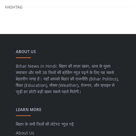
HASHTAG
ABOUT US
Bihar News in Hindi: बिहार की ताज़ा खबर, आज के मुख्य
समाचार और सभी 38 जिलों की ब्रेकिंग न्यूज़ पढ़ने के लिए यह सबसे
बेहतरीन जगह है। यहाँ आपको बिहार की राजनीति (Bihar Politics),
शिक्षा (Education), मौसम (Weather), रोजगार, और क्राइम से
जुड़ी हर छोटी-बड़ी खबर सबसे पहले मिलेगी।
LEARN MORE
बिहार के सभी जिलों की लेटेस्ट न्यूज़ पढ़ें
About Us