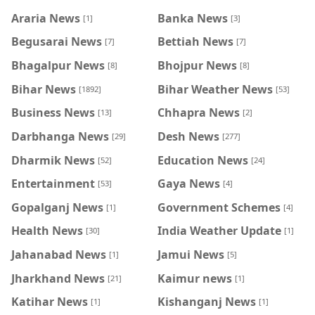
Araria News
Banka News
[1]
[3]
Begusarai News
Bettiah News
[7]
[7]
Bhagalpur News
Bhojpur News
[8]
[8]
Bihar News
Bihar Weather News
[1892]
[53]
Business News
Chhapra News
[13]
[2]
Darbhanga News
Desh News
[29]
[277]
Dharmik News
Education News
[52]
[24]
Entertainment
Gaya News
[53]
[4]
Gopalganj News
Government Schemes
[1]
[4]
Health News
India Weather Update
[30]
[1]
Jahanabad News
Jamui News
[1]
[5]
Jharkhand News
Kaimur news
[21]
[1]
Katihar News
Kishanganj News
[1]
[1]