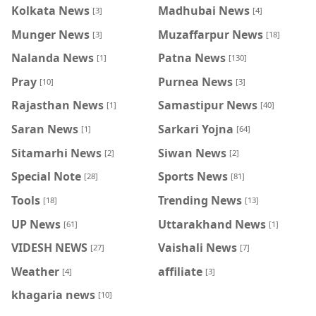
Kolkata News
Madhubai News
[3]
[4]
Munger News
Muzaffarpur News
[3]
[18]
Nalanda News
Patna News
[1]
[130]
Pray
Purnea News
[10]
[3]
Rajasthan News
Samastipur News
[1]
[40]
Saran News
Sarkari Yojna
[1]
[64]
Sitamarhi News
Siwan News
[2]
[2]
Special Note
Sports News
[28]
[81]
Tools
Trending News
[18]
[13]
UP News
Uttarakhand News
[61]
[1]
VIDESH NEWS
Vaishali News
[27]
[7]
Weather
affiliate
[4]
[3]
khagaria news
[10]