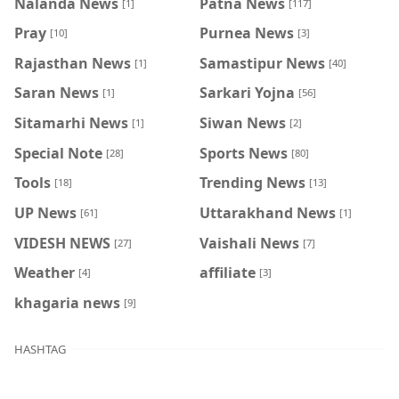
Nalanda News
Patna News
[1]
[117]
Pray
Purnea News
[10]
[3]
Rajasthan News
Samastipur News
[1]
[40]
Saran News
Sarkari Yojna
[1]
[56]
Sitamarhi News
Siwan News
[1]
[2]
Special Note
Sports News
[28]
[80]
Tools
Trending News
[18]
[13]
UP News
Uttarakhand News
[61]
[1]
VIDESH NEWS
Vaishali News
[27]
[7]
Weather
affiliate
[4]
[3]
khagaria news
[9]
HASHTAG