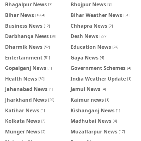
Bhagalpur News
Bhojpur News
[7]
[8]
Bihar News
Bihar Weather News
[1864]
[51]
Business News
Chhapra News
[12]
[2]
Darbhanga News
Desh News
[28]
[277]
Dharmik News
Education News
[52]
[24]
Entertainment
Gaya News
[51]
[4]
Gopalganj News
Government Schemes
[1]
[4]
Health News
India Weather Update
[30]
[1]
Jahanabad News
Jamui News
[1]
[4]
Jharkhand News
Kaimur news
[20]
[1]
Katihar News
Kishanganj News
[1]
[1]
Kolkata News
Madhubai News
[3]
[4]
Munger News
Muzaffarpur News
[2]
[17]