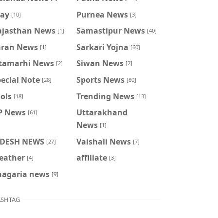
ray
Purnea News
[10]
[3]
ajasthan News
Samastipur News
[1]
[40]
aran News
Sarkari Yojna
[1]
[60]
itamarhi News
Siwan News
[2]
[2]
ecial Note
Sports News
[28]
[80]
ols
Trending News
[18]
[13]
P News
Uttarakhand
[61]
News
[1]
IDESH NEWS
Vaishali News
[27]
[7]
eather
affiliate
[4]
[3]
hagaria news
[9]
SHTAG