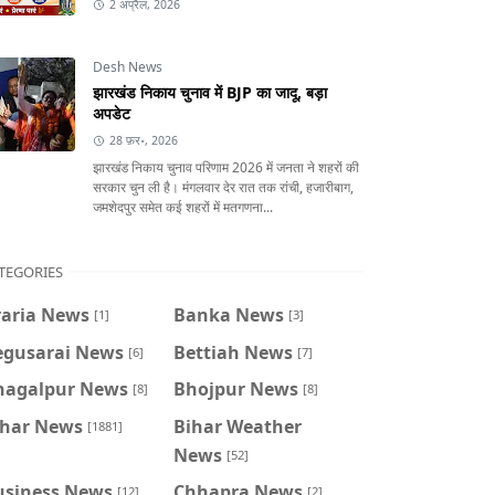
2 अप्रैल, 2026
Desh News
झारखंड निकाय चुनाव में BJP का जादू, बड़ा
अपडेट
28 फ़र॰, 2026
झारखंड निकाय चुनाव परिणाम 2026 में जनता ने शहरों की
सरकार चुन ली है। मंगलवार देर रात तक रांची, हजारीबाग,
जमशेदपुर समेत कई शहरों में मतगणना...
TEGORIES
raria News
Banka News
[1]
[3]
egusarai News
Bettiah News
[6]
[7]
hagalpur News
Bhojpur News
[8]
[8]
ihar News
Bihar Weather
[1881]
News
[52]
usiness News
Chhapra News
[12]
[2]