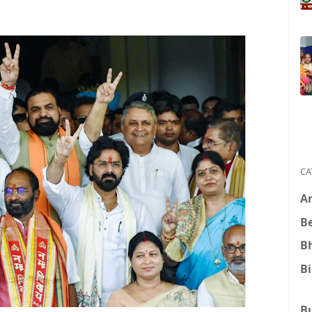
CA
A
B
B
B
B