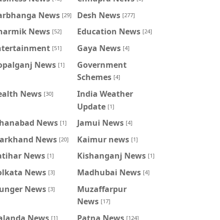
arbhanga News
Desh News
[29]
[277]
harmik News
Education News
[52]
[24]
ntertainment
Gaya News
[51]
[4]
opalganj News
Government
[1]
Schemes
[4]
ealth News
India Weather
[30]
Update
[1]
ahanabad News
Jamui News
[1]
[4]
harkhand News
Kaimur news
[20]
[1]
atihar News
Kishanganj News
[1]
[1]
olkata News
Madhubai News
[3]
[4]
unger News
Muzaffarpur
[3]
News
[17]
alanda News
Patna News
[1]
[124]