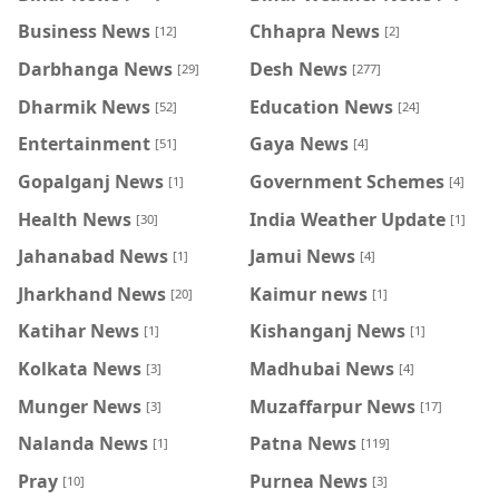
Business News
Chhapra News
[12]
[2]
Darbhanga News
Desh News
[29]
[277]
Dharmik News
Education News
[52]
[24]
Entertainment
Gaya News
[51]
[4]
Gopalganj News
Government Schemes
[1]
[4]
Health News
India Weather Update
[30]
[1]
Jahanabad News
Jamui News
[1]
[4]
Jharkhand News
Kaimur news
[20]
[1]
Katihar News
Kishanganj News
[1]
[1]
Kolkata News
Madhubai News
[3]
[4]
Munger News
Muzaffarpur News
[3]
[17]
Nalanda News
Patna News
[1]
[119]
Pray
Purnea News
[10]
[3]