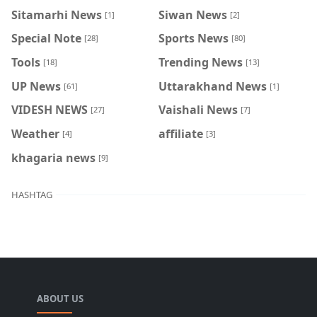
Sitamarhi News
Siwan News
[1]
[2]
Special Note
Sports News
[28]
[80]
Tools
Trending News
[18]
[13]
UP News
Uttarakhand News
[61]
[1]
VIDESH NEWS
Vaishali News
[27]
[7]
Weather
affiliate
[4]
[3]
khagaria news
[9]
HASHTAG
ABOUT US