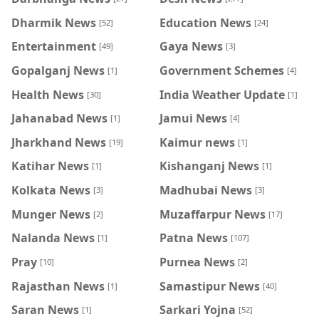
Dharmik News
Education News
[52]
[24]
Entertainment
Gaya News
[49]
[3]
Gopalganj News
Government Schemes
[1]
[4]
Health News
India Weather Update
[30]
[1]
Jahanabad News
Jamui News
[1]
[4]
Jharkhand News
Kaimur news
[19]
[1]
Katihar News
Kishanganj News
[1]
[1]
Kolkata News
Madhubai News
[3]
[3]
Munger News
Muzaffarpur News
[2]
[17]
Nalanda News
Patna News
[1]
[107]
Pray
Purnea News
[10]
[2]
Rajasthan News
Samastipur News
[1]
[40]
Saran News
Sarkari Yojna
[1]
[52]