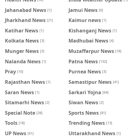
Jahanabad News
Jamui News
[1]
[6]
Jharkhand News
Kaimur news
[21]
[1]
Katihar News
Kishanganj News
[1]
[1]
Kolkata News
Madhubai News
[3]
[4]
Munger News
Muzaffarpur News
[3]
[18]
Nalanda News
Patna News
[1]
[132]
Pray
Purnea News
[10]
[3]
Rajasthan News
Samastipur News
[1]
[41]
Saran News
Sarkari Yojna
[1]
[64]
Sitamarhi News
Siwan News
[2]
[2]
Special Note
Sports News
[28]
[81]
Tools
Trending News
[18]
[13]
UP News
Uttarakhand News
[61]
[1]