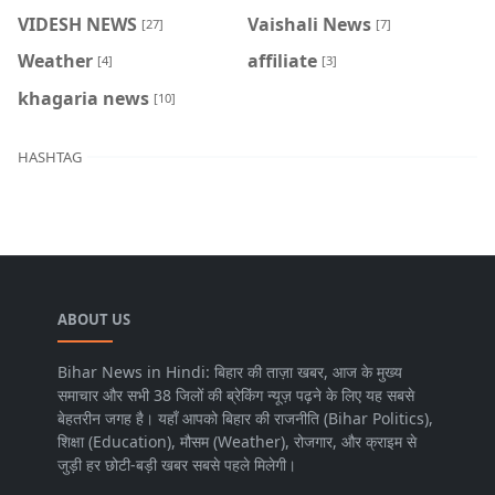
VIDESH NEWS
Vaishali News
[27]
[7]
Weather
affiliate
[4]
[3]
khagaria news
[10]
HASHTAG
ABOUT US
Bihar News in Hindi: बिहार की ताज़ा खबर, आज के मुख्य
समाचार और सभी 38 जिलों की ब्रेकिंग न्यूज़ पढ़ने के लिए यह सबसे
बेहतरीन जगह है। यहाँ आपको बिहार की राजनीति (Bihar Politics),
शिक्षा (Education), मौसम (Weather), रोजगार, और क्राइम से
जुड़ी हर छोटी-बड़ी खबर सबसे पहले मिलेगी।