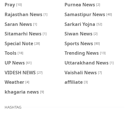
Pray
Purnea News
[10]
[2]
Rajasthan News
Samastipur News
[1]
[40]
Saran News
Sarkari Yojna
[1]
[52]
Sitamarhi News
Siwan News
[1]
[2]
Special Note
Sports News
[28]
[80]
Tools
Trending News
[18]
[13]
UP News
Uttarakhand News
[61]
[1]
VIDESH NEWS
Vaishali News
[27]
[7]
Weather
affiliate
[4]
[3]
khagaria news
[9]
HASHTAG