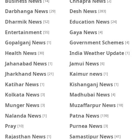
Business News
Chhapra News
[14]
[2]
Darbhanga News
Desh News
[29]
[283]
Dharmik News
Education News
[52]
[24]
Entertainment
Gaya News
[55]
[4]
Gopalganj News
Government Schemes
[1]
[4]
Health News
India Weather Update
[30]
[1]
Jahanabad News
Jamui News
[1]
[6]
Jharkhand News
Kaimur news
[21]
[1]
Katihar News
Kishanganj News
[1]
[1]
Kolkata News
Madhubai News
[3]
[4]
Munger News
Muzaffarpur News
[3]
[18]
Nalanda News
Patna News
[1]
[139]
Pray
Purnea News
[10]
[3]
Rajasthan News
Samastipur News
[1]
[41]