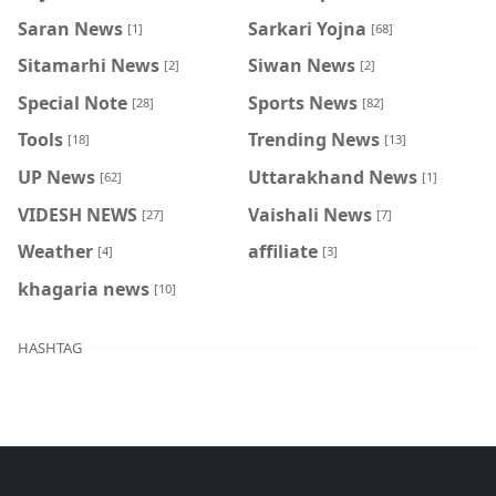
Saran News
Sarkari Yojna
[1]
[68]
Sitamarhi News
Siwan News
[2]
[2]
Special Note
Sports News
[28]
[82]
Tools
Trending News
[18]
[13]
UP News
Uttarakhand News
[62]
[1]
VIDESH NEWS
Vaishali News
[27]
[7]
Weather
affiliate
[4]
[3]
khagaria news
[10]
HASHTAG