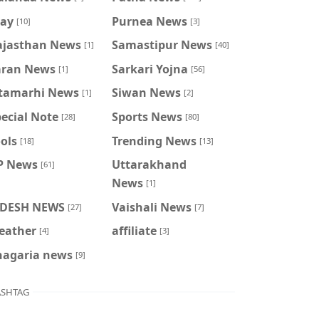
ray
Purnea News
[10]
[3]
ajasthan News
Samastipur News
[1]
[40]
aran News
Sarkari Yojna
[1]
[56]
itamarhi News
Siwan News
[1]
[2]
ecial Note
Sports News
[28]
[80]
ols
Trending News
[18]
[13]
P News
Uttarakhand
[61]
News
[1]
IDESH NEWS
Vaishali News
[27]
[7]
eather
affiliate
[4]
[3]
hagaria news
[9]
SHTAG