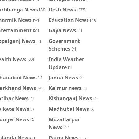
arbhanga News
Desh News
[28]
[277]
harmik News
Education News
[52]
[24]
ntertainment
Gaya News
[51]
[4]
opalganj News
Government
[1]
Schemes
[4]
ealth News
India Weather
[30]
Update
[1]
ahanabad News
Jamui News
[1]
[4]
harkhand News
Kaimur news
[20]
[1]
atihar News
Kishanganj News
[1]
[1]
olkata News
Madhubai News
[3]
[4]
unger News
Muzaffarpur
[2]
News
[17]
alanda News
Patna News
[1]
[117]