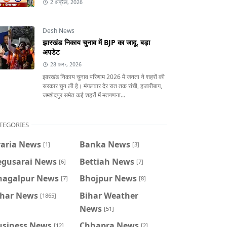
2 अप्रैल, 2026
Desh News
झारखंड निकाय चुनाव में BJP का जादू, बड़ा
अपडेट
28 फ़र॰, 2026
झारखंड निकाय चुनाव परिणाम 2026 में जनता ने शहरों की
सरकार चुन ली है। मंगलवार देर रात तक रांची, हजारीबाग,
जमशेदपुर समेत कई शहरों में मतगणना...
TEGORIES
raria News
Banka News
[1]
[3]
egusarai News
Bettiah News
[6]
[7]
hagalpur News
Bhojpur News
[7]
[8]
ihar News
Bihar Weather
[1865]
News
[51]
usiness News
Chhapra News
[12]
[2]