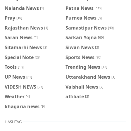
Nalanda News
Patna News
[1]
[119]
Pray
Purnea News
[10]
[3]
Rajasthan News
Samastipur News
[1]
[40]
Saran News
Sarkari Yojna
[1]
[60]
Sitamarhi News
Siwan News
[2]
[2]
Special Note
Sports News
[28]
[80]
Tools
Trending News
[18]
[13]
UP News
Uttarakhand News
[61]
[1]
VIDESH NEWS
Vaishali News
[27]
[7]
Weather
affiliate
[4]
[3]
khagaria news
[9]
HASHTAG