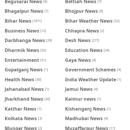
Begusarai News
Bettiah News
[6]
[7]
Bhagalpur News
Bhojpur News
[7]
[8]
Bihar News
Bihar Weather News
[1871]
[52]
Business News
Chhapra News
[12]
[2]
Darbhanga News
Desh News
[29]
[277]
Dharmik News
Education News
[52]
[24]
Entertainment
Gaya News
[51]
[4]
Gopalganj News
Government Schemes
[1]
[4]
Health News
India Weather Update
[30]
[1]
Jahanabad News
Jamui News
[1]
[4]
Jharkhand News
Kaimur news
[20]
[1]
Katihar News
Kishanganj News
[1]
[1]
Kolkata News
Madhubai News
[3]
[4]
Munger News
Muzaffarpur News
[2]
[17]