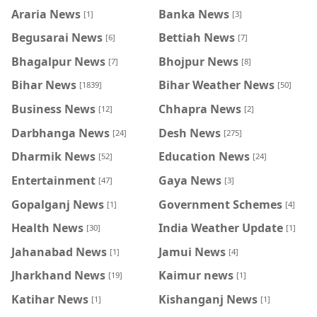
Araria News
Banka News
[1]
[3]
Begusarai News
Bettiah News
[6]
[7]
Bhagalpur News
Bhojpur News
[7]
[8]
Bihar News
Bihar Weather News
[1839]
[50]
Business News
Chhapra News
[12]
[2]
Darbhanga News
Desh News
[24]
[275]
Dharmik News
Education News
[52]
[24]
Entertainment
Gaya News
[47]
[3]
Gopalganj News
Government Schemes
[1]
[4]
Health News
India Weather Update
[30]
[1]
Jahanabad News
Jamui News
[1]
[4]
Jharkhand News
Kaimur news
[19]
[1]
Katihar News
Kishanganj News
[1]
[1]