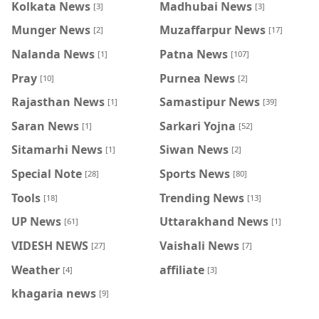
Kolkata News
Madhubai News
[3]
[3]
Munger News
Muzaffarpur News
[2]
[17]
Nalanda News
Patna News
[1]
[107]
Pray
Purnea News
[10]
[2]
Rajasthan News
Samastipur News
[1]
[39]
Saran News
Sarkari Yojna
[1]
[52]
Sitamarhi News
Siwan News
[1]
[2]
Special Note
Sports News
[28]
[80]
Tools
Trending News
[18]
[13]
UP News
Uttarakhand News
[61]
[1]
VIDESH NEWS
Vaishali News
[27]
[7]
Weather
affiliate
[4]
[3]
khagaria news
[9]