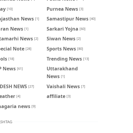
ray
Purnea News
[10]
[3]
ajasthan News
Samastipur News
[1]
[40]
aran News
Sarkari Yojna
[1]
[60]
itamarhi News
Siwan News
[2]
[2]
ecial Note
Sports News
[28]
[80]
ols
Trending News
[18]
[13]
P News
Uttarakhand
[61]
News
[1]
IDESH NEWS
Vaishali News
[27]
[7]
eather
affiliate
[4]
[3]
hagaria news
[9]
SHTAG