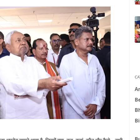
CA
A
B
B
B
B