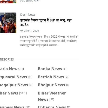
2 अप्रैल, 2026
Desh News
झारखंड निकाय चुनाव में BJP का जादू, बड़ा
अपडेट
28 फ़र॰, 2026
झारखंड निकाय चुनाव परिणाम 2026 में जनता ने शहरों की
सरकार चुन ली है। मंगलवार देर रात तक रांची, हजारीबाग,
जमशेदपुर समेत कई शहरों में मतगणना...
TEGORIES
raria News
Banka News
[1]
[3]
egusarai News
Bettiah News
[6]
[7]
hagalpur News
Bhojpur News
[8]
[8]
ihar News
Bihar Weather
[1881]
News
[52]
usiness News
Chhapra News
[12]
[2]