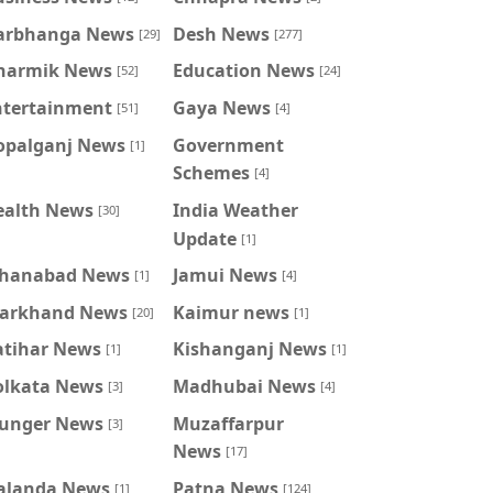
arbhanga News
Desh News
[29]
[277]
harmik News
Education News
[52]
[24]
ntertainment
Gaya News
[51]
[4]
opalganj News
Government
[1]
Schemes
[4]
ealth News
India Weather
[30]
Update
[1]
ahanabad News
Jamui News
[1]
[4]
harkhand News
Kaimur news
[20]
[1]
atihar News
Kishanganj News
[1]
[1]
olkata News
Madhubai News
[3]
[4]
unger News
Muzaffarpur
[3]
News
[17]
alanda News
Patna News
[1]
[124]