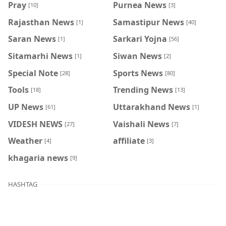
Pray
Purnea News
[10]
[3]
Rajasthan News
Samastipur News
[1]
[40]
Saran News
Sarkari Yojna
[1]
[56]
Sitamarhi News
Siwan News
[1]
[2]
Special Note
Sports News
[28]
[80]
Tools
Trending News
[18]
[13]
UP News
Uttarakhand News
[61]
[1]
VIDESH NEWS
Vaishali News
[27]
[7]
Weather
affiliate
[4]
[3]
khagaria news
[9]
HASHTAG