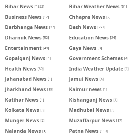
Bihar News
Bihar Weather News
[1852]
[51]
Business News
Chhapra News
[12]
[2]
Darbhanga News
Desh News
[27]
[277]
Dharmik News
Education News
[52]
[24]
Entertainment
Gaya News
[49]
[3]
Gopalganj News
Government Schemes
[1]
[4]
Health News
India Weather Update
[30]
[1]
Jahanabad News
Jamui News
[1]
[4]
Jharkhand News
Kaimur news
[19]
[1]
Katihar News
Kishanganj News
[1]
[1]
Kolkata News
Madhubai News
[3]
[3]
Munger News
Muzaffarpur News
[2]
[17]
Nalanda News
Patna News
[1]
[110]