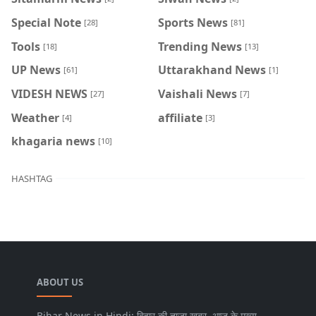
Special Note
Sports News
[28]
[81]
Tools
Trending News
[18]
[13]
UP News
Uttarakhand News
[61]
[1]
VIDESH NEWS
Vaishali News
[27]
[7]
Weather
affiliate
[4]
[3]
khagaria news
[10]
HASHTAG
ABOUT US
Bihar News in Hindi: बिहार की ताज़ा खबर, आज के मुख्य