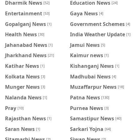
Dharmik News
Education News
[52]
[24]
Entertainment
Gaya News
[53]
[4]
Gopalganj News
Government Schemes
[1]
[4]
Health News
India Weather Update
[30]
[1]
Jahanabad News
Jamui News
[1]
[5]
Jharkhand News
Kaimur news
[21]
[1]
Katihar News
Kishanganj News
[1]
[1]
Kolkata News
Madhubai News
[3]
[4]
Munger News
Muzaffarpur News
[3]
[18]
Nalanda News
Patna News
[1]
[130]
Pray
Purnea News
[10]
[3]
Rajasthan News
Samastipur News
[1]
[40]
Saran News
Sarkari Yojna
[1]
[64]
Sitamarhi News
Siwan News
[2]
[2]