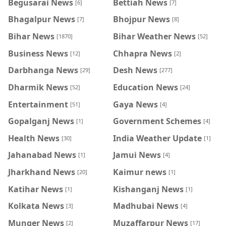
Begusarai News
Bettiah News
[6]
[7]
Bhagalpur News
Bhojpur News
[7]
[8]
Bihar News
Bihar Weather News
[1870]
[52]
Business News
Chhapra News
[12]
[2]
Darbhanga News
Desh News
[29]
[277]
Dharmik News
Education News
[52]
[24]
Entertainment
Gaya News
[51]
[4]
Gopalganj News
Government Schemes
[1]
[4]
Health News
India Weather Update
[30]
[1]
Jahanabad News
Jamui News
[1]
[4]
Jharkhand News
Kaimur news
[20]
[1]
Katihar News
Kishanganj News
[1]
[1]
Kolkata News
Madhubai News
[3]
[4]
Munger News
Muzaffarpur News
[2]
[17]