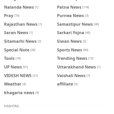
Nalanda News
Patna News
[1]
[118]
Pray
Purnea News
[10]
[3]
Rajasthan News
Samastipur News
[1]
[40]
Saran News
Sarkari Yojna
[1]
[60]
Sitamarhi News
Siwan News
[2]
[2]
Special Note
Sports News
[28]
[80]
Tools
Trending News
[18]
[13]
UP News
Uttarakhand News
[61]
[1]
VIDESH NEWS
Vaishali News
[27]
[7]
Weather
affiliate
[4]
[3]
khagaria news
[9]
HASHTAG