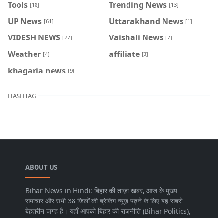
Tools
Trending News
[18]
[13]
UP News
Uttarakhand News
[61]
[1]
VIDESH NEWS
Vaishali News
[27]
[7]
Weather
affiliate
[4]
[3]
khagaria news
[9]
HASHTAG
ABOUT US
Bihar News in Hindi: बिहार की ताज़ा खबर, आज के मुख्य
समाचार और सभी 38 जिलों की ब्रेकिंग न्यूज़ पढ़ने के लिए यह सबसे
बेहतरीन जगह है। यहाँ आपको बिहार की राजनीति (Bihar Politics),