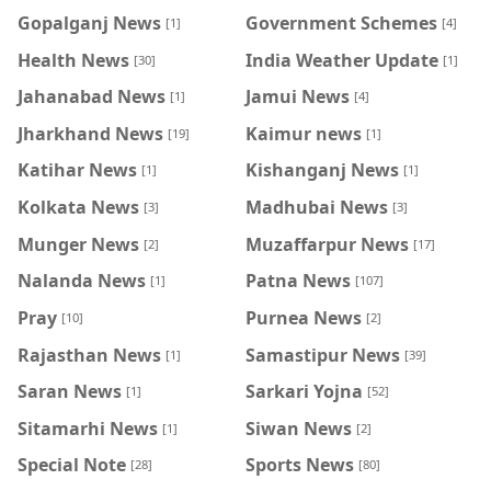
Gopalganj News
Government Schemes
[1]
[4]
Health News
India Weather Update
[30]
[1]
Jahanabad News
Jamui News
[1]
[4]
Jharkhand News
Kaimur news
[19]
[1]
Katihar News
Kishanganj News
[1]
[1]
Kolkata News
Madhubai News
[3]
[3]
Munger News
Muzaffarpur News
[2]
[17]
Nalanda News
Patna News
[1]
[107]
Pray
Purnea News
[10]
[2]
Rajasthan News
Samastipur News
[1]
[39]
Saran News
Sarkari Yojna
[1]
[52]
Sitamarhi News
Siwan News
[1]
[2]
Special Note
Sports News
[28]
[80]