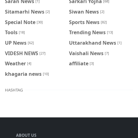
Saran News
Sarkari Yojna
[1]
[68]
Sitamarhi News
Siwan News
[2]
[2]
Special Note
Sports News
[30]
[82]
Tools
Trending News
[18]
[13]
UP News
Uttarakhand News
[62]
[1]
VIDESH NEWS
Vaishali News
[27]
[7]
Weather
affiliate
[4]
[3]
khagaria news
[10]
HASHTAG
ABOUT US