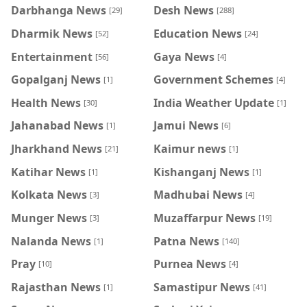
Darbhanga News
Desh News
[29]
[288]
Dharmik News
Education News
[52]
[24]
Entertainment
Gaya News
[56]
[4]
Gopalganj News
Government Schemes
[1]
[4]
Health News
India Weather Update
[30]
[1]
Jahanabad News
Jamui News
[1]
[6]
Jharkhand News
Kaimur news
[21]
[1]
Katihar News
Kishanganj News
[1]
[1]
Kolkata News
Madhubai News
[3]
[4]
Munger News
Muzaffarpur News
[3]
[19]
Nalanda News
Patna News
[1]
[140]
Pray
Purnea News
[10]
[4]
Rajasthan News
Samastipur News
[1]
[41]