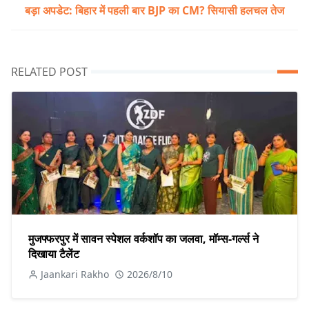
बड़ा अपडेट: बिहार में पहली बार BJP का CM? सियासी हलचल तेज
RELATED POST
मुजफ्फरपुर में सावन स्पेशल वर्कशॉप का जलवा, मॉम्स-गर्ल्स ने
दिखाया टैलेंट
Jaankari Rakho
2026/8/10