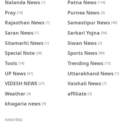
Nalanda News
Patna News
[1]
[114]
Pray
Purnea News
[10]
[3]
Rajasthan News
Samastipur News
[1]
[40]
Saran News
Sarkari Yojna
[1]
[56]
Sitamarhi News
Siwan News
[1]
[2]
Special Note
Sports News
[28]
[80]
Tools
Trending News
[18]
[13]
UP News
Uttarakhand News
[61]
[1]
VIDESH NEWS
Vaishali News
[27]
[7]
Weather
affiliate
[4]
[3]
khagaria news
[9]
HASHTAG