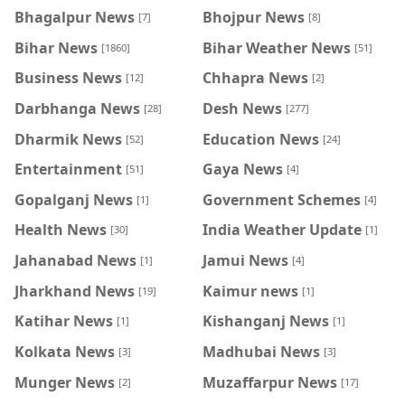
Bhagalpur News
Bhojpur News
[7]
[8]
Bihar News
Bihar Weather News
[1860]
[51]
Business News
Chhapra News
[12]
[2]
Darbhanga News
Desh News
[28]
[277]
Dharmik News
Education News
[52]
[24]
Entertainment
Gaya News
[51]
[4]
Gopalganj News
Government Schemes
[1]
[4]
Health News
India Weather Update
[30]
[1]
Jahanabad News
Jamui News
[1]
[4]
Jharkhand News
Kaimur news
[19]
[1]
Katihar News
Kishanganj News
[1]
[1]
Kolkata News
Madhubai News
[3]
[3]
Munger News
Muzaffarpur News
[2]
[17]