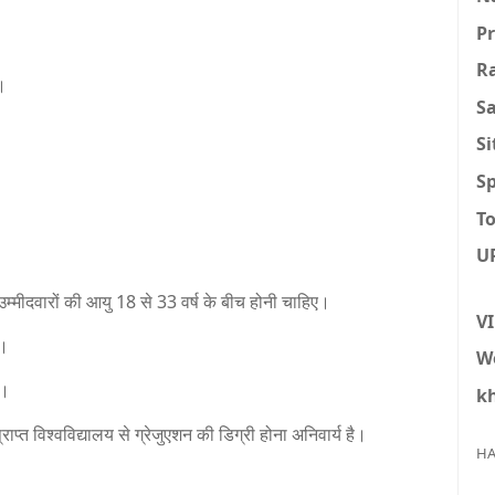
P
R
।
S
S
Sp
To
U
्मीदवारों की आयु 18 से 33 वर्ष के बीच होनी चाहिए।
V
ै।
W
ी।
k
्राप्त विश्वविद्यालय से ग्रेजुएशन की डिग्री होना अनिवार्य है।
HA