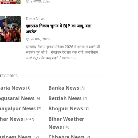
2 अप्रैल, 2026
Desh News
झारखंड निकाय चुनाव में BJP का जादू, बड़ा
अपडेट
28 फ़र॰, 2026
झारखंड निकाय चुनाव परिणाम 2026 में जनता ने शहरों की
सरकार चुन ली है। मंगलवार देर रात तक रांची, हजारीबाग,
जमशेदपुर समेत कई शहरों में मतगणना...
TEGORIES
raria News
Banka News
[1]
[3]
egusarai News
Bettiah News
[6]
[7]
hagalpur News
Bhojpur News
[7]
[8]
ihar News
Bihar Weather
[1847]
News
[50]
usiness News
Chhapra News
[12]
[2]