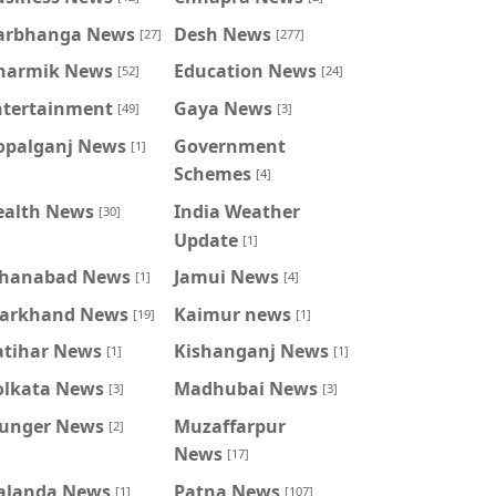
arbhanga News
Desh News
[27]
[277]
harmik News
Education News
[52]
[24]
ntertainment
Gaya News
[49]
[3]
opalganj News
Government
[1]
Schemes
[4]
ealth News
India Weather
[30]
Update
[1]
ahanabad News
Jamui News
[1]
[4]
harkhand News
Kaimur news
[19]
[1]
atihar News
Kishanganj News
[1]
[1]
olkata News
Madhubai News
[3]
[3]
unger News
Muzaffarpur
[2]
News
[17]
alanda News
Patna News
[1]
[107]