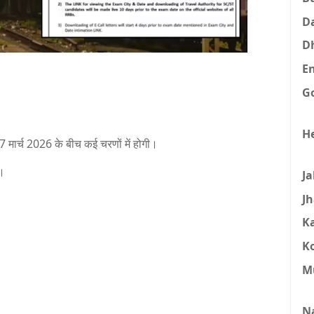
D
D
E
G
H
 मार्च 2026 के बीच कई चरणों में होगी।
ै।
J
J
K
K
M
N