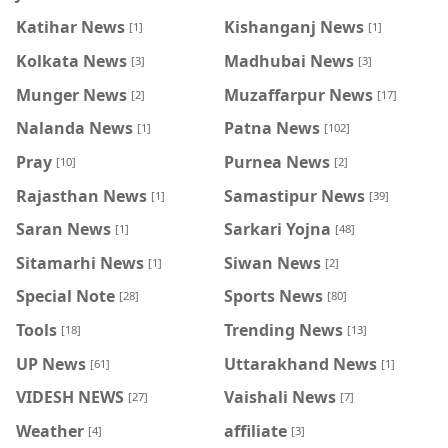
Katihar News
Kishanganj News
[1]
[1]
Kolkata News
Madhubai News
[3]
[3]
Munger News
Muzaffarpur News
[2]
[17]
Nalanda News
Patna News
[1]
[102]
Pray
Purnea News
[10]
[2]
Rajasthan News
Samastipur News
[1]
[39]
Saran News
Sarkari Yojna
[1]
[48]
Sitamarhi News
Siwan News
[1]
[2]
Special Note
Sports News
[28]
[80]
Tools
Trending News
[18]
[13]
UP News
Uttarakhand News
[61]
[1]
VIDESH NEWS
Vaishali News
[27]
[7]
Weather
affiliate
[4]
[3]