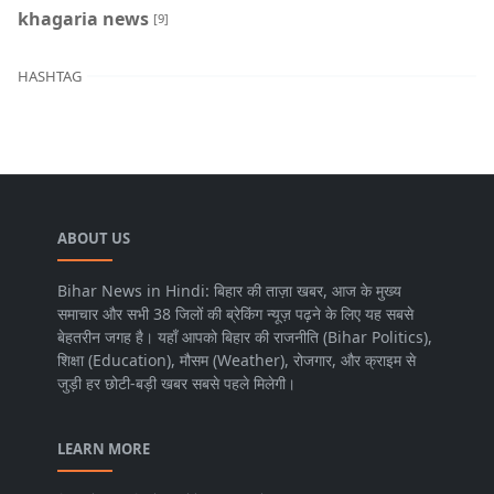
khagaria news
[9]
HASHTAG
ABOUT US
Bihar News in Hindi: बिहार की ताज़ा खबर, आज के मुख्य
समाचार और सभी 38 जिलों की ब्रेकिंग न्यूज़ पढ़ने के लिए यह सबसे
बेहतरीन जगह है। यहाँ आपको बिहार की राजनीति (Bihar Politics),
शिक्षा (Education), मौसम (Weather), रोजगार, और क्राइम से
जुड़ी हर छोटी-बड़ी खबर सबसे पहले मिलेगी।
LEARN MORE