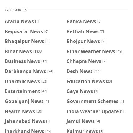
CATEGORIES
Araria News
Banka News
[1]
[3]
Begusarai News
Bettiah News
[6]
[7]
Bhagalpur News
Bhojpur News
[7]
[8]
Bihar News
Bihar Weather News
[1833]
[49]
Business News
Chhapra News
[12]
[2]
Darbhanga News
Desh News
[24]
[275]
Dharmik News
Education News
[52]
[23]
Entertainment
Gaya News
[47]
[3]
Gopalganj News
Government Schemes
[1]
[4]
Health News
India Weather Update
[30]
[1]
Jahanabad News
Jamui News
[1]
[4]
Jharkhand News
Kaimur news
[19]
[1]