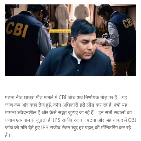
पटना नीट छात्रा मौत मामले में CBI जांच अब निर्णायक मोड़ पर है। यह
जांच कब और कहां तेज हुई, कौन अधिकारी इसे लीड कर रहे हैं, क्यों यह
मामला संवेदनशील है और कैसे सबूत जुटाए जा रहे हैं—इन सभी सवालों का
जवाब एक नाम से जुड़ता है: IPS राजीव रंजन। पटना और जहानाबाद में CBI
जांच को गति देते हुए IPS राजीव रंजन खुद हर पहलू की मॉनिटरिंग कर रहे
हैं।