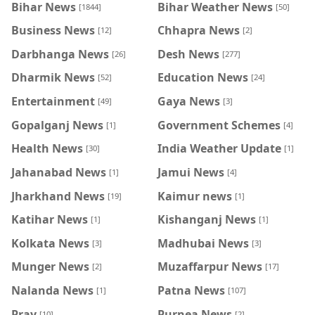
Bihar News
Bihar Weather News
[1844]
[50]
Business News
Chhapra News
[12]
[2]
Darbhanga News
Desh News
[26]
[277]
Dharmik News
Education News
[52]
[24]
Entertainment
Gaya News
[49]
[3]
Gopalganj News
Government Schemes
[1]
[4]
Health News
India Weather Update
[30]
[1]
Jahanabad News
Jamui News
[1]
[4]
Jharkhand News
Kaimur news
[19]
[1]
Katihar News
Kishanganj News
[1]
[1]
Kolkata News
Madhubai News
[3]
[3]
Munger News
Muzaffarpur News
[2]
[17]
Nalanda News
Patna News
[1]
[107]
Pray
Purnea News
[10]
[2]