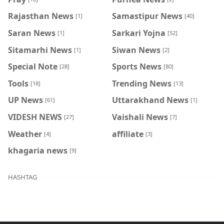
Rajasthan News
Samastipur News
[1]
[40]
Saran News
Sarkari Yojna
[1]
[52]
Sitamarhi News
Siwan News
[1]
[2]
Special Note
Sports News
[28]
[80]
Tools
Trending News
[18]
[13]
UP News
Uttarakhand News
[61]
[1]
VIDESH NEWS
Vaishali News
[27]
[7]
Weather
affiliate
[4]
[3]
khagaria news
[9]
HASHTAG