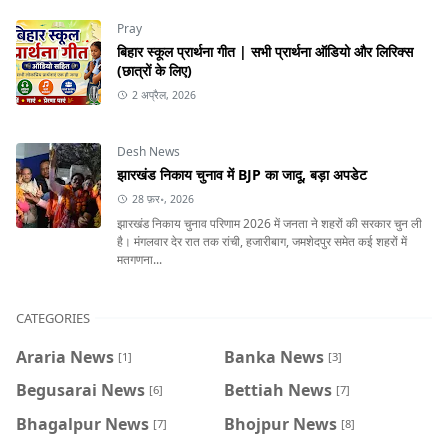
Pray
बिहार स्कूल प्रार्थना गीत | सभी प्रार्थना ऑडियो और लिरिक्स
(छात्रों के लिए)
2 अप्रैल, 2026
Desh News
झारखंड निकाय चुनाव में BJP का जादू, बड़ा अपडेट
28 फ़र॰, 2026
झारखंड निकाय चुनाव परिणाम 2026 में जनता ने शहरों की सरकार चुन ली
है। मंगलवार देर रात तक रांची, हजारीबाग, जमशेदपुर समेत कई शहरों में
मतगणना...
CATEGORIES
Araria News
Banka News
[1]
[3]
Begusarai News
Bettiah News
[6]
[7]
Bhagalpur News
Bhojpur News
[7]
[8]