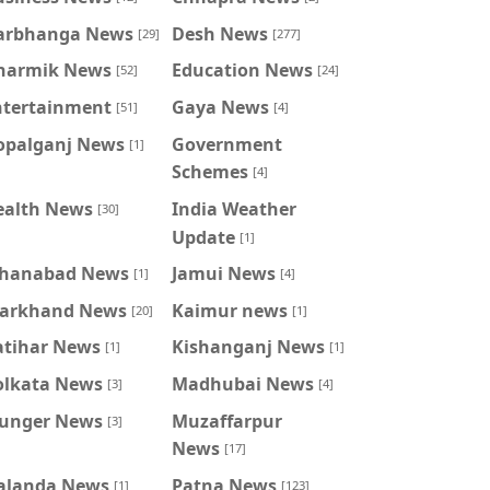
arbhanga News
Desh News
[29]
[277]
harmik News
Education News
[52]
[24]
ntertainment
Gaya News
[51]
[4]
opalganj News
Government
[1]
Schemes
[4]
ealth News
India Weather
[30]
Update
[1]
ahanabad News
Jamui News
[1]
[4]
harkhand News
Kaimur news
[20]
[1]
atihar News
Kishanganj News
[1]
[1]
olkata News
Madhubai News
[3]
[4]
unger News
Muzaffarpur
[3]
News
[17]
alanda News
Patna News
[1]
[123]