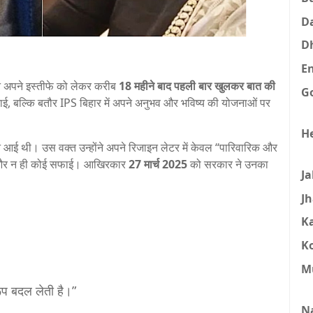
D
D
E
े अपने इस्तीफे को लेकर करीब
18 महीने बाद पहली बार खुलकर बात की
G
ाई, बल्कि बतौर IPS बिहार में अपने अनुभव और भविष्य की योजनाओं पर
H
े आई थी। उस वक्त उन्होंने अपने रिजाइन लेटर में केवल “पारिवारिक और
 और न ही कोई सफाई। आखिरकार
27 मार्च 2025
को सरकार ने उनका
J
J
K
K
M
ूप बदल लेती है।”
N