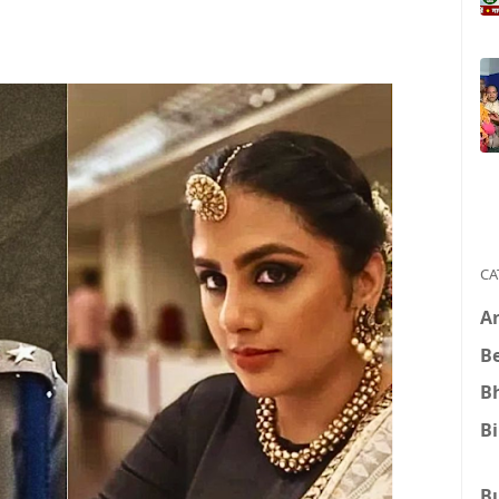
CA
A
B
B
B
B