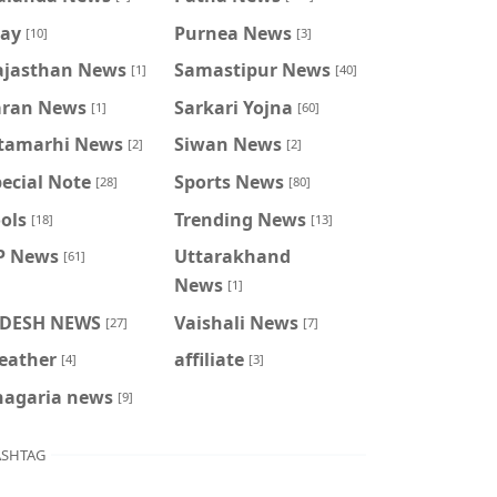
ray
Purnea News
[10]
[3]
ajasthan News
Samastipur News
[1]
[40]
aran News
Sarkari Yojna
[1]
[60]
itamarhi News
Siwan News
[2]
[2]
ecial Note
Sports News
[28]
[80]
ols
Trending News
[18]
[13]
P News
Uttarakhand
[61]
News
[1]
IDESH NEWS
Vaishali News
[27]
[7]
eather
affiliate
[4]
[3]
hagaria news
[9]
SHTAG