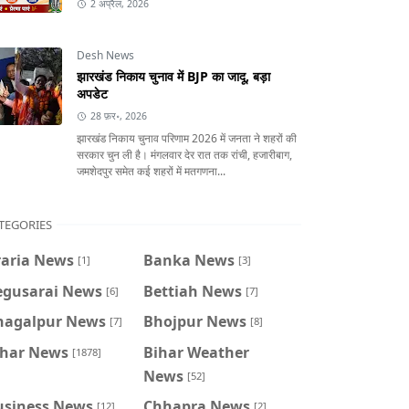
2 अप्रैल, 2026
Desh News
झारखंड निकाय चुनाव में BJP का जादू, बड़ा
अपडेट
28 फ़र॰, 2026
झारखंड निकाय चुनाव परिणाम 2026 में जनता ने शहरों की
सरकार चुन ली है। मंगलवार देर रात तक रांची, हजारीबाग,
जमशेदपुर समेत कई शहरों में मतगणना...
TEGORIES
raria News
Banka News
[1]
[3]
egusarai News
Bettiah News
[6]
[7]
hagalpur News
Bhojpur News
[7]
[8]
ihar News
Bihar Weather
[1878]
News
[52]
usiness News
Chhapra News
[12]
[2]