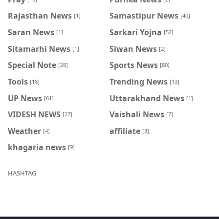
Rajasthan News
Samastipur News
[1]
[40]
Saran News
Sarkari Yojna
[1]
[52]
Sitamarhi News
Siwan News
[1]
[2]
Special Note
Sports News
[28]
[80]
Tools
Trending News
[18]
[13]
UP News
Uttarakhand News
[61]
[1]
VIDESH NEWS
Vaishali News
[27]
[7]
Weather
affiliate
[4]
[3]
khagaria news
[9]
HASHTAG