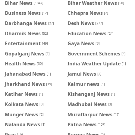
Bihar News
Bihar Weather News
[1847]
[50]
Business News
Chhapra News
[12]
[2]
Darbhanga News
Desh News
[27]
[277]
Dharmik News
Education News
[52]
[24]
Entertainment
Gaya News
[49]
[3]
Gopalganj News
Government Schemes
[1]
[4]
Health News
India Weather Update
[30]
[1]
Jahanabad News
Jamui News
[1]
[4]
Jharkhand News
Kaimur news
[19]
[1]
Katihar News
Kishanganj News
[1]
[1]
Kolkata News
Madhubai News
[3]
[3]
Munger News
Muzaffarpur News
[2]
[17]
Nalanda News
Patna News
[1]
[107]
Pray
Purnea News
[10]
[2]