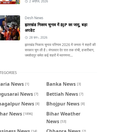
2 अप्रैल, 2026
Desh News
झारखंड निकाय चुनाव में BJP का जादू, बड़ा
अपडेट
28 फ़र॰, 2026
झारखंड निकाय चुनाव परिणाम 2026 में जनता ने शहरों की
सरकार चुन ली है। मंगलवार देर रात तक रांची, हजारीबाग,
जमशेदपुर समेत कई शहरों में मतगणना...
TEGORIES
raria News
Banka News
[1]
[3]
egusarai News
Bettiah News
[7]
[7]
hagalpur News
Bhojpur News
[8]
[8]
ihar News
Bihar Weather
[1896]
News
[53]
usiness News
Chhapra News
[14]
[2]