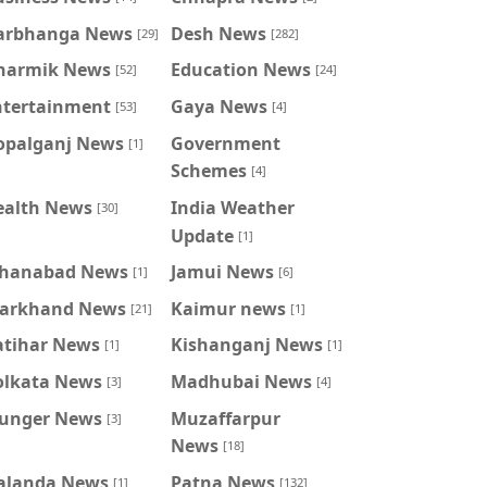
arbhanga News
Desh News
[29]
[282]
harmik News
Education News
[52]
[24]
ntertainment
Gaya News
[53]
[4]
opalganj News
Government
[1]
Schemes
[4]
ealth News
India Weather
[30]
Update
[1]
ahanabad News
Jamui News
[1]
[6]
harkhand News
Kaimur news
[21]
[1]
atihar News
Kishanganj News
[1]
[1]
olkata News
Madhubai News
[3]
[4]
unger News
Muzaffarpur
[3]
News
[18]
alanda News
Patna News
[1]
[132]