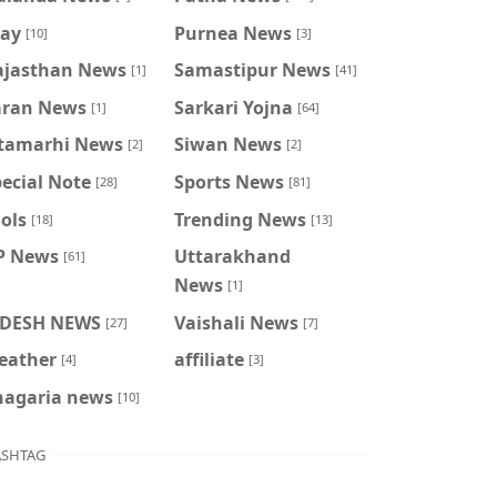
ray
Purnea News
[10]
[3]
ajasthan News
Samastipur News
[1]
[41]
aran News
Sarkari Yojna
[1]
[64]
itamarhi News
Siwan News
[2]
[2]
ecial Note
Sports News
[28]
[81]
ols
Trending News
[18]
[13]
P News
Uttarakhand
[61]
News
[1]
IDESH NEWS
Vaishali News
[27]
[7]
eather
affiliate
[4]
[3]
hagaria news
[10]
SHTAG