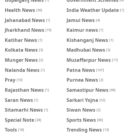
Health News
India Weather Update
[30]
[1]
Jahanabad News
Jamui News
[1]
[4]
Jharkhand News
Kaimur news
[19]
[1]
Katihar News
Kishanganj News
[1]
[1]
Kolkata News
Madhubai News
[3]
[3]
Munger News
Muzaffarpur News
[2]
[17]
Nalanda News
Patna News
[1]
[107]
Pray
Purnea News
[10]
[2]
Rajasthan News
Samastipur News
[1]
[40]
Saran News
Sarkari Yojna
[1]
[52]
Sitamarhi News
Siwan News
[1]
[2]
Special Note
Sports News
[28]
[80]
Tools
Trending News
[18]
[13]