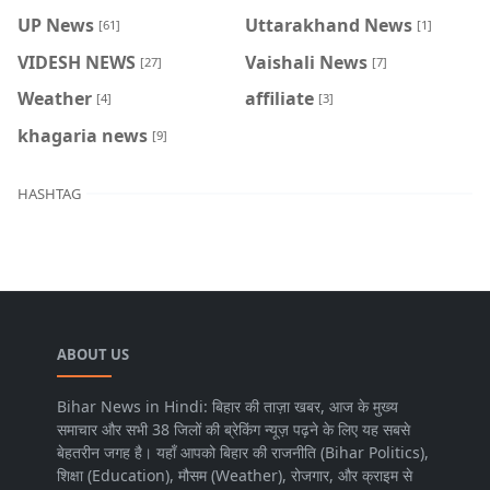
UP News
Uttarakhand News
[61]
[1]
VIDESH NEWS
Vaishali News
[27]
[7]
Weather
affiliate
[4]
[3]
khagaria news
[9]
HASHTAG
ABOUT US
Bihar News in Hindi: बिहार की ताज़ा खबर, आज के मुख्य
समाचार और सभी 38 जिलों की ब्रेकिंग न्यूज़ पढ़ने के लिए यह सबसे
बेहतरीन जगह है। यहाँ आपको बिहार की राजनीति (Bihar Politics),
शिक्षा (Education), मौसम (Weather), रोजगार, और क्राइम से