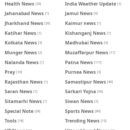
Health News
India Weather Update
[30]
[1]
Jahanabad News
Jamui News
[1]
[4]
Jharkhand News
Kaimur news
[20]
[1]
Katihar News
Kishanganj News
[1]
[1]
Kolkata News
Madhubai News
[3]
[4]
Munger News
Muzaffarpur News
[2]
[17]
Nalanda News
Patna News
[1]
[117]
Pray
Purnea News
[10]
[3]
Rajasthan News
Samastipur News
[1]
[40]
Saran News
Sarkari Yojna
[1]
[56]
Sitamarhi News
Siwan News
[1]
[2]
Special Note
Sports News
[28]
[80]
Tools
Trending News
[18]
[13]