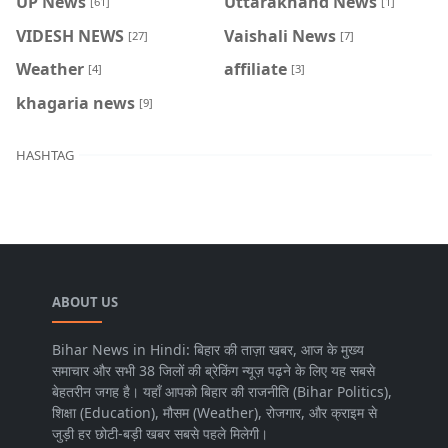
UP News
Uttarakhand News
[61]
[1]
VIDESH NEWS
Vaishali News
[27]
[7]
Weather
affiliate
[4]
[3]
khagaria news
[9]
HASHTAG
ABOUT US
Bihar News in Hindi: बिहार की ताज़ा खबर, आज के मुख्य
समाचार और सभी 38 जिलों की ब्रेकिंग न्यूज़ पढ़ने के लिए यह सबसे
बेहतरीन जगह है। यहाँ आपको बिहार की राजनीति (Bihar Politics),
शिक्षा (Education), मौसम (Weather), रोजगार, और क्राइम से
जुड़ी हर छोटी-बड़ी खबर सबसे पहले मिलेगी।