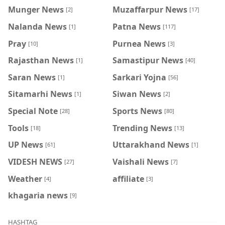
Munger News
Muzaffarpur News
[2]
[17]
Nalanda News
Patna News
[1]
[117]
Pray
Purnea News
[10]
[3]
Rajasthan News
Samastipur News
[1]
[40]
Saran News
Sarkari Yojna
[1]
[56]
Sitamarhi News
Siwan News
[1]
[2]
Special Note
Sports News
[28]
[80]
Tools
Trending News
[18]
[13]
UP News
Uttarakhand News
[61]
[1]
VIDESH NEWS
Vaishali News
[27]
[7]
Weather
affiliate
[4]
[3]
khagaria news
[9]
HASHTAG