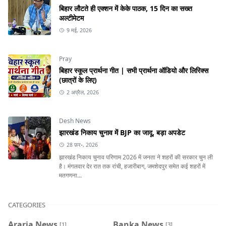
बिहार लौटते ही एक्शन में केके पाठक, 15 दिन का सख्त
अल्टीमेटम
9 मई, 2026
Pray
बिहार स्कूल प्रार्थना गीत | सभी प्रार्थना ऑडियो और लिरिक्स
(छात्रों के लिए)
2 अप्रैल, 2026
Desh News
झारखंड निकाय चुनाव में BJP का जादू, बड़ा अपडेट
28 फ़र॰, 2026
झारखंड निकाय चुनाव परिणाम 2026 में जनता ने शहरों की सरकार चुन ली
है। मंगलवार देर रात तक रांची, हजारीबाग, जमशेदपुर समेत कई शहरों में
मतगणना...
CATEGORIES
Araria News
Banka News
[1]
[3]