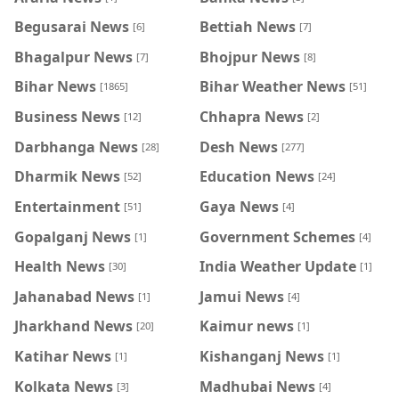
Begusarai News
Bettiah News
[6]
[7]
Bhagalpur News
Bhojpur News
[7]
[8]
Bihar News
Bihar Weather News
[1865]
[51]
Business News
Chhapra News
[12]
[2]
Darbhanga News
Desh News
[28]
[277]
Dharmik News
Education News
[52]
[24]
Entertainment
Gaya News
[51]
[4]
Gopalganj News
Government Schemes
[1]
[4]
Health News
India Weather Update
[30]
[1]
Jahanabad News
Jamui News
[1]
[4]
Jharkhand News
Kaimur news
[20]
[1]
Katihar News
Kishanganj News
[1]
[1]
Kolkata News
Madhubai News
[3]
[4]