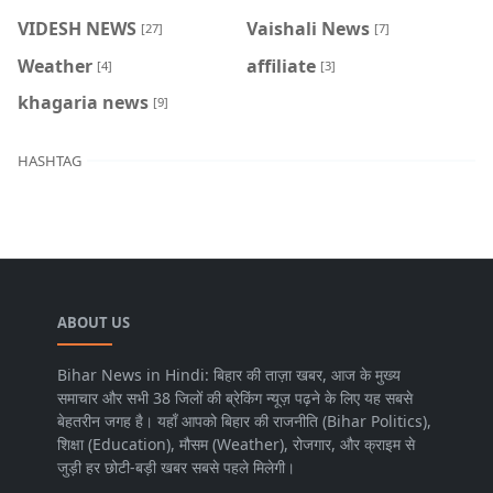
VIDESH NEWS
Vaishali News
[27]
[7]
Weather
affiliate
[4]
[3]
khagaria news
[9]
HASHTAG
ABOUT US
Bihar News in Hindi: बिहार की ताज़ा खबर, आज के मुख्य
समाचार और सभी 38 जिलों की ब्रेकिंग न्यूज़ पढ़ने के लिए यह सबसे
बेहतरीन जगह है। यहाँ आपको बिहार की राजनीति (Bihar Politics),
शिक्षा (Education), मौसम (Weather), रोजगार, और क्राइम से
जुड़ी हर छोटी-बड़ी खबर सबसे पहले मिलेगी।