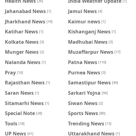
Health News
India Weather Update
[30]
[1]
Jahanabad News
Jamui News
[1]
[4]
Jharkhand News
Kaimur news
[19]
[1]
Katihar News
Kishanganj News
[1]
[1]
Kolkata News
Madhubai News
[3]
[3]
Munger News
Muzaffarpur News
[2]
[17]
Nalanda News
Patna News
[1]
[110]
Pray
Purnea News
[10]
[3]
Rajasthan News
Samastipur News
[1]
[40]
Saran News
Sarkari Yojna
[1]
[56]
Sitamarhi News
Siwan News
[1]
[2]
Special Note
Sports News
[28]
[80]
Tools
Trending News
[18]
[13]
UP News
Uttarakhand News
[61]
[1]