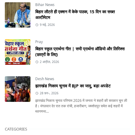
Bihar News
बिहार लौटते ही एक्शन में केके पाठक, 15 दिन का सख्त
अल्टीमेटम
9 मई, 2026
Pray
बिहार स्कूल प्रार्थना गीत | सभी प्रार्थना ऑडियो और लिरिक्स
(छात्रों के लिए)
2 अप्रैल, 2026
Desh News
झारखंड निकाय चुनाव में BJP का जादू, बड़ा अपडेट
28 फ़र॰, 2026
झारखंड निकाय चुनाव परिणाम 2026 में जनता ने शहरों की सरकार चुन ली
है। मंगलवार देर रात तक रांची, हजारीबाग, जमशेदपुर समेत कई शहरों में
मतगणना...
CATEGORIES