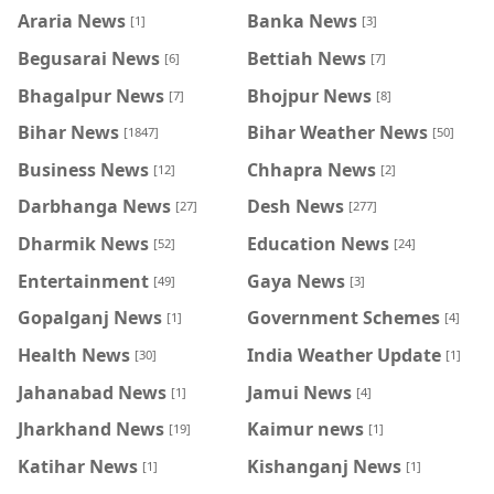
Araria News
Banka News
[1]
[3]
Begusarai News
Bettiah News
[6]
[7]
Bhagalpur News
Bhojpur News
[7]
[8]
Bihar News
Bihar Weather News
[1847]
[50]
Business News
Chhapra News
[12]
[2]
Darbhanga News
Desh News
[27]
[277]
Dharmik News
Education News
[52]
[24]
Entertainment
Gaya News
[49]
[3]
Gopalganj News
Government Schemes
[1]
[4]
Health News
India Weather Update
[30]
[1]
Jahanabad News
Jamui News
[1]
[4]
Jharkhand News
Kaimur news
[19]
[1]
Katihar News
Kishanganj News
[1]
[1]