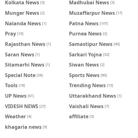
Kolkata News
Madhubai News
[3]
[3]
Munger News
Muzaffarpur News
[2]
[17]
Nalanda News
Patna News
[1]
[107]
Pray
Purnea News
[10]
[2]
Rajasthan News
Samastipur News
[1]
[40]
Saran News
Sarkari Yojna
[1]
[52]
Sitamarhi News
Siwan News
[1]
[2]
Special Note
Sports News
[28]
[80]
Tools
Trending News
[18]
[13]
UP News
Uttarakhand News
[61]
[1]
VIDESH NEWS
Vaishali News
[27]
[7]
Weather
affiliate
[4]
[3]
khagaria news
[9]