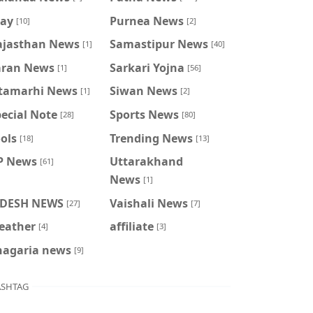
ray
Purnea News
[10]
[2]
ajasthan News
Samastipur News
[1]
[40]
aran News
Sarkari Yojna
[1]
[56]
itamarhi News
Siwan News
[1]
[2]
ecial Note
Sports News
[28]
[80]
ols
Trending News
[18]
[13]
P News
Uttarakhand
[61]
News
[1]
IDESH NEWS
Vaishali News
[27]
[7]
eather
affiliate
[4]
[3]
hagaria news
[9]
SHTAG