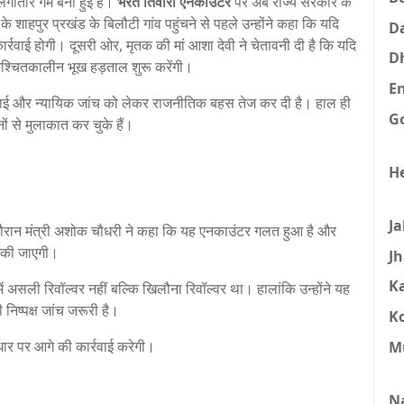
गातार गर्म बनी हुई है।
भरत तिवारी एनकाउंटर
पर अब राज्य सरकार के
शाहपुर प्रखंड के बिलौटी गांव पहुंचने से पहले उन्होंने कहा कि यदि
D
कार्रवाई होगी। दूसरी ओर, मृतक की मां आशा देवी ने चेतावनी दी है कि यदि
D
श्चितकालीन भूख हड़ताल शुरू करेंगी।
E
रवाई और न्यायिक जांच को लेकर राजनीतिक बहस तेज कर दी है। हाल ही
G
नों से मुलाकात कर चुके हैं।
H
J
के दौरान मंत्री अशोक चौधरी ने कहा कि यह एनकाउंटर गलत हुआ है और
ाई की जाएगी।
J
K
में असली रिवॉल्वर नहीं बल्कि खिलौना रिवॉल्वर था। हालांकि उन्होंने यह
निष्पक्ष जांच जरूरी है।
K
आधार पर आगे की कार्रवाई करेगी।
M
N