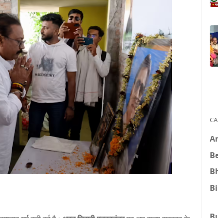
CA
A
B
B
B
B