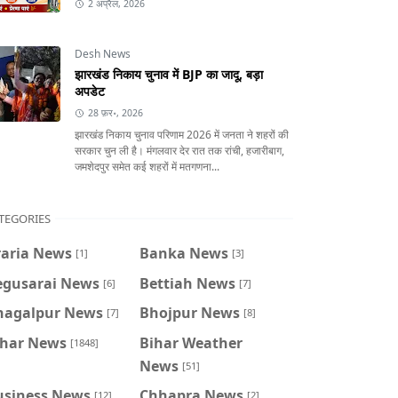
2 अप्रैल, 2026
Desh News
झारखंड निकाय चुनाव में BJP का जादू, बड़ा
अपडेट
28 फ़र॰, 2026
झारखंड निकाय चुनाव परिणाम 2026 में जनता ने शहरों की
सरकार चुन ली है। मंगलवार देर रात तक रांची, हजारीबाग,
जमशेदपुर समेत कई शहरों में मतगणना...
TEGORIES
raria News
Banka News
[1]
[3]
egusarai News
Bettiah News
[6]
[7]
hagalpur News
Bhojpur News
[7]
[8]
ihar News
Bihar Weather
[1848]
News
[51]
usiness News
Chhapra News
[12]
[2]