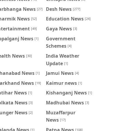
arbhanga News
Desh News
[27]
[277]
harmik News
Education News
[52]
[24]
ntertainment
Gaya News
[49]
[3]
opalganj News
Government
[1]
Schemes
[4]
ealth News
India Weather
[30]
Update
[1]
ahanabad News
Jamui News
[1]
[4]
harkhand News
Kaimur news
[19]
[1]
atihar News
Kishanganj News
[1]
[1]
olkata News
Madhubai News
[3]
[3]
unger News
Muzaffarpur
[2]
News
[17]
alanda News
Patna News
[1]
[108]