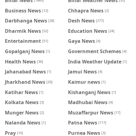
Bihar News
Bihar Weather News
[1865]
[52]
Business News
Chhapra News
[12]
[2]
Darbhanga News
Desh News
[28]
[277]
Dharmik News
Education News
[52]
[24]
Entertainment
Gaya News
[51]
[4]
Gopalganj News
Government Schemes
[1]
[4]
Health News
India Weather Update
[30]
[1]
Jahanabad News
Jamui News
[1]
[4]
Jharkhand News
Kaimur news
[20]
[1]
Katihar News
Kishanganj News
[1]
[1]
Kolkata News
Madhubai News
[3]
[4]
Munger News
Muzaffarpur News
[2]
[17]
Nalanda News
Patna News
[1]
[117]
Pray
Purnea News
[10]
[3]