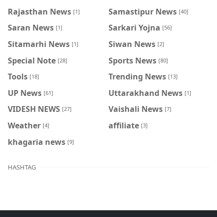
Rajasthan News
Samastipur News
[1]
[40]
Saran News
Sarkari Yojna
[1]
[56]
Sitamarhi News
Siwan News
[1]
[2]
Special Note
Sports News
[28]
[80]
Tools
Trending News
[18]
[13]
UP News
Uttarakhand News
[61]
[1]
VIDESH NEWS
Vaishali News
[27]
[7]
Weather
affiliate
[4]
[3]
khagaria news
[9]
HASHTAG