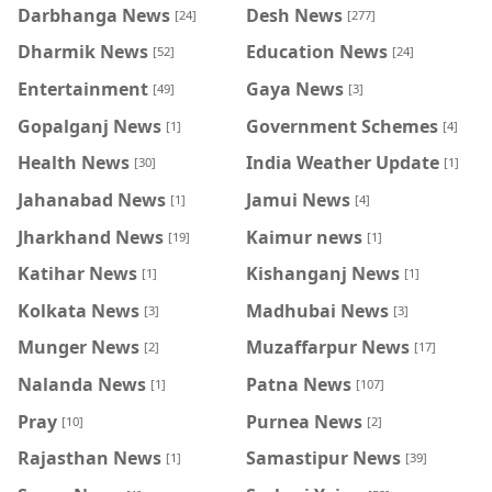
Darbhanga News
Desh News
[24]
[277]
Dharmik News
Education News
[52]
[24]
Entertainment
Gaya News
[49]
[3]
Gopalganj News
Government Schemes
[1]
[4]
Health News
India Weather Update
[30]
[1]
Jahanabad News
Jamui News
[1]
[4]
Jharkhand News
Kaimur news
[19]
[1]
Katihar News
Kishanganj News
[1]
[1]
Kolkata News
Madhubai News
[3]
[3]
Munger News
Muzaffarpur News
[2]
[17]
Nalanda News
Patna News
[1]
[107]
Pray
Purnea News
[10]
[2]
Rajasthan News
Samastipur News
[1]
[39]