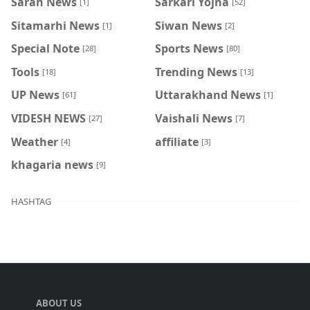
Saran News
Sarkari Yojna
[1]
[52]
Sitamarhi News
Siwan News
[1]
[2]
Special Note
Sports News
[28]
[80]
Tools
Trending News
[18]
[13]
UP News
Uttarakhand News
[61]
[1]
VIDESH NEWS
Vaishali News
[27]
[7]
Weather
affiliate
[4]
[3]
khagaria news
[9]
HASHTAG
ABOUT US