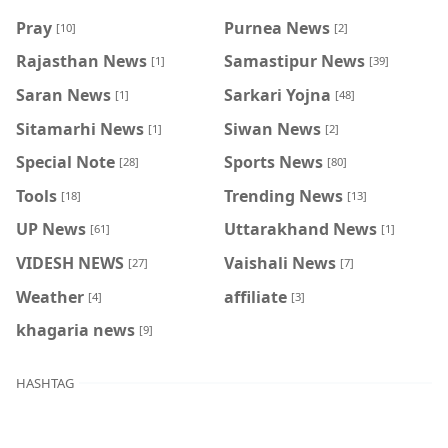
Pray
Purnea News
[10]
[2]
Rajasthan News
Samastipur News
[1]
[39]
Saran News
Sarkari Yojna
[1]
[48]
Sitamarhi News
Siwan News
[1]
[2]
Special Note
Sports News
[28]
[80]
Tools
Trending News
[18]
[13]
UP News
Uttarakhand News
[61]
[1]
VIDESH NEWS
Vaishali News
[27]
[7]
Weather
affiliate
[4]
[3]
khagaria news
[9]
HASHTAG