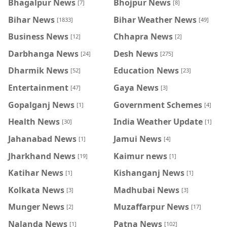
Bhagalpur News
Bhojpur News
[7]
[8]
Bihar News
Bihar Weather News
[1833]
[49]
Business News
Chhapra News
[12]
[2]
Darbhanga News
Desh News
[24]
[275]
Dharmik News
Education News
[52]
[23]
Entertainment
Gaya News
[47]
[3]
Gopalganj News
Government Schemes
[1]
[4]
Health News
India Weather Update
[30]
[1]
Jahanabad News
Jamui News
[1]
[4]
Jharkhand News
Kaimur news
[19]
[1]
Katihar News
Kishanganj News
[1]
[1]
Kolkata News
Madhubai News
[3]
[3]
Munger News
Muzaffarpur News
[2]
[17]
Nalanda News
Patna News
[1]
[102]