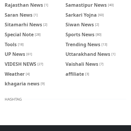
Rajasthan News
Samastipur News
[1]
[40]
Saran News
Sarkari Yojna
[1]
[60]
Sitamarhi News
Siwan News
[2]
[2]
Special Note
Sports News
[28]
[80]
Tools
Trending News
[18]
[13]
UP News
Uttarakhand News
[61]
[1]
VIDESH NEWS
Vaishali News
[27]
[7]
Weather
affiliate
[4]
[3]
khagaria news
[9]
HASHTAG