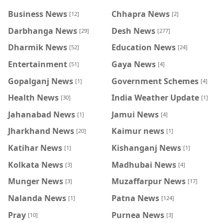
Business News
Chhapra News
[12]
[2]
Darbhanga News
Desh News
[29]
[277]
Dharmik News
Education News
[52]
[24]
Entertainment
Gaya News
[51]
[4]
Gopalganj News
Government Schemes
[1]
[4]
Health News
India Weather Update
[30]
[1]
Jahanabad News
Jamui News
[1]
[4]
Jharkhand News
Kaimur news
[20]
[1]
Katihar News
Kishanganj News
[1]
[1]
Kolkata News
Madhubai News
[3]
[4]
Munger News
Muzaffarpur News
[3]
[17]
Nalanda News
Patna News
[1]
[124]
Pray
Purnea News
[10]
[3]