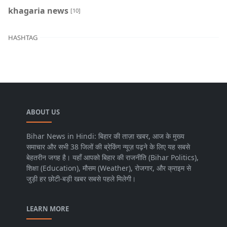
khagaria news
[10]
HASHTAG
ABOUT US
Bihar News in Hindi: बिहार की ताज़ा खबर, आज के मुख्य
समाचार और सभी 38 जिलों की ब्रेकिंग न्यूज़ पढ़ने के लिए यह सबसे
बेहतरीन जगह है। यहाँ आपको बिहार की राजनीति (Bihar Politics),
शिक्षा (Education), मौसम (Weather), रोजगार, और क्राइम से
जुड़ी हर छोटी-बड़ी खबर सबसे पहले मिलेगी।
LEARN MORE