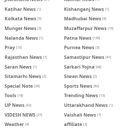
Katihar News
Kishanganj News
[1]
[1]
Kolkata News
Madhubai News
[3]
[4]
Munger News
Muzaffarpur News
[3]
[19]
Nalanda News
Patna News
[1]
[139]
Pray
Purnea News
[10]
[3]
Rajasthan News
Samastipur News
[1]
[41]
Saran News
Sarkari Yojna
[1]
[68]
Sitamarhi News
Siwan News
[2]
[2]
Special Note
Sports News
[28]
[82]
Tools
Trending News
[18]
[13]
UP News
Uttarakhand News
[62]
[1]
VIDESH NEWS
Vaishali News
[27]
[7]
Weather
affiliate
[4]
[3]