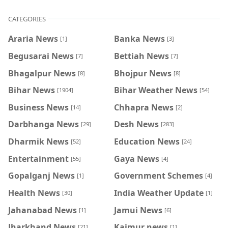
CATEGORIES
Araria News
Banka News
[1]
[3]
Begusarai News
Bettiah News
[7]
[7]
Bhagalpur News
Bhojpur News
[8]
[8]
Bihar News
Bihar Weather News
[1904]
[54]
Business News
Chhapra News
[14]
[2]
Darbhanga News
Desh News
[29]
[283]
Dharmik News
Education News
[52]
[24]
Entertainment
Gaya News
[55]
[4]
Gopalganj News
Government Schemes
[1]
[4]
Health News
India Weather Update
[30]
[1]
Jahanabad News
Jamui News
[1]
[6]
Jharkhand News
Kaimur news
[21]
[1]