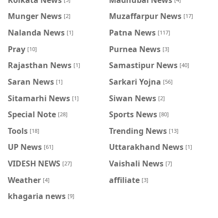
Munger News
Muzaffarpur News
[2]
[17]
Nalanda News
Patna News
[1]
[117]
Pray
Purnea News
[10]
[3]
Rajasthan News
Samastipur News
[1]
[40]
Saran News
Sarkari Yojna
[1]
[56]
Sitamarhi News
Siwan News
[1]
[2]
Special Note
Sports News
[28]
[80]
Tools
Trending News
[18]
[13]
UP News
Uttarakhand News
[61]
[1]
VIDESH NEWS
Vaishali News
[27]
[7]
Weather
affiliate
[4]
[3]
khagaria news
[9]