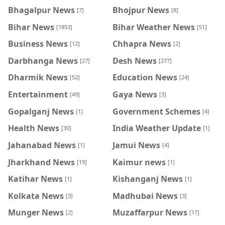
Bhagalpur News
Bhojpur News
[7]
[8]
Bihar News
Bihar Weather News
[1853]
[51]
Business News
Chhapra News
[12]
[2]
Darbhanga News
Desh News
[27]
[277]
Dharmik News
Education News
[52]
[24]
Entertainment
Gaya News
[49]
[3]
Gopalganj News
Government Schemes
[1]
[4]
Health News
India Weather Update
[30]
[1]
Jahanabad News
Jamui News
[1]
[4]
Jharkhand News
Kaimur news
[19]
[1]
Katihar News
Kishanganj News
[1]
[1]
Kolkata News
Madhubai News
[3]
[3]
Munger News
Muzaffarpur News
[2]
[17]