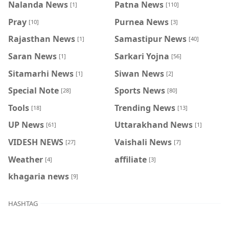
Nalanda News
Patna News
[1]
[110]
Pray
Purnea News
[10]
[3]
Rajasthan News
Samastipur News
[1]
[40]
Saran News
Sarkari Yojna
[1]
[56]
Sitamarhi News
Siwan News
[1]
[2]
Special Note
Sports News
[28]
[80]
Tools
Trending News
[18]
[13]
UP News
Uttarakhand News
[61]
[1]
VIDESH NEWS
Vaishali News
[27]
[7]
Weather
affiliate
[4]
[3]
khagaria news
[9]
HASHTAG