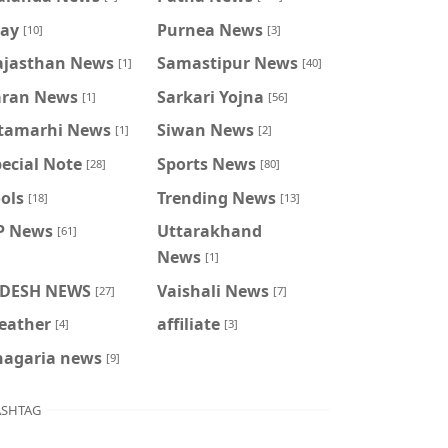
ray
Purnea News
[10]
[3]
ajasthan News
Samastipur News
[1]
[40]
aran News
Sarkari Yojna
[1]
[56]
itamarhi News
Siwan News
[1]
[2]
ecial Note
Sports News
[28]
[80]
ols
Trending News
[18]
[13]
P News
Uttarakhand
[61]
News
[1]
IDESH NEWS
Vaishali News
[27]
[7]
eather
affiliate
[4]
[3]
hagaria news
[9]
SHTAG