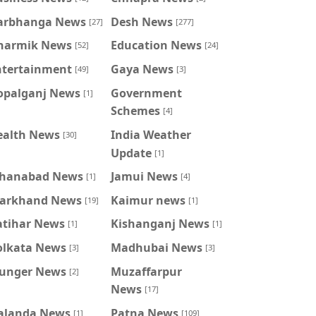
arbhanga News
Desh News
[27]
[277]
harmik News
Education News
[52]
[24]
ntertainment
Gaya News
[49]
[3]
opalganj News
Government
[1]
Schemes
[4]
ealth News
India Weather
[30]
Update
[1]
ahanabad News
Jamui News
[1]
[4]
harkhand News
Kaimur news
[19]
[1]
atihar News
Kishanganj News
[1]
[1]
olkata News
Madhubai News
[3]
[3]
unger News
Muzaffarpur
[2]
News
[17]
alanda News
Patna News
[1]
[109]