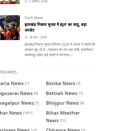
2 अप्रैल, 2026
Desh News
झारखंड निकाय चुनाव में BJP का जादू, बड़ा
अपडेट
28 फ़र॰, 2026
झारखंड निकाय चुनाव परिणाम 2026 में जनता ने शहरों की
सरकार चुन ली है। मंगलवार देर रात तक रांची, हजारीबाग,
जमशेदपुर समेत कई शहरों में मतगणना...
TEGORIES
raria News
Banka News
[1]
[3]
egusarai News
Bettiah News
[6]
[7]
hagalpur News
Bhojpur News
[7]
[8]
ihar News
Bihar Weather
[1851]
News
[51]
usiness News
Chhapra News
[12]
[2]