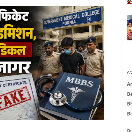
CA
A
B
B
B
B