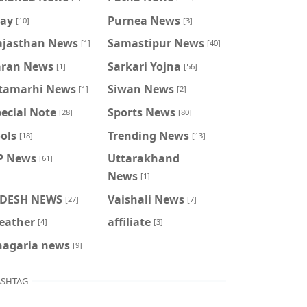
ray
Purnea News
[10]
[3]
ajasthan News
Samastipur News
[1]
[40]
aran News
Sarkari Yojna
[1]
[56]
itamarhi News
Siwan News
[1]
[2]
ecial Note
Sports News
[28]
[80]
ols
Trending News
[18]
[13]
P News
Uttarakhand
[61]
News
[1]
IDESH NEWS
Vaishali News
[27]
[7]
eather
affiliate
[4]
[3]
hagaria news
[9]
SHTAG