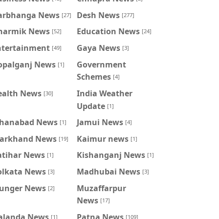
arbhanga News
Desh News
[27]
[277]
harmik News
Education News
[52]
[24]
ntertainment
Gaya News
[49]
[3]
opalganj News
Government
[1]
Schemes
[4]
ealth News
India Weather
[30]
Update
[1]
ahanabad News
Jamui News
[1]
[4]
harkhand News
Kaimur news
[19]
[1]
atihar News
Kishanganj News
[1]
[1]
olkata News
Madhubai News
[3]
[3]
unger News
Muzaffarpur
[2]
News
[17]
alanda News
Patna News
[1]
[109]