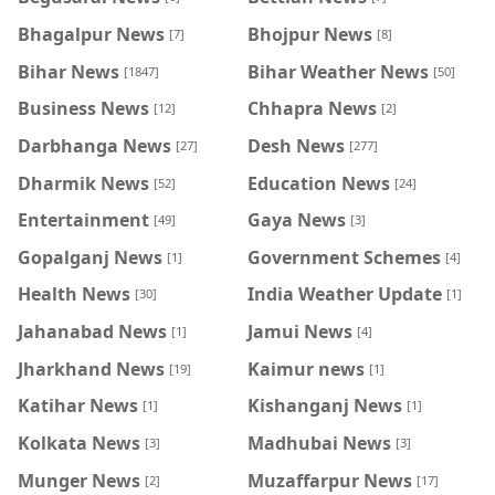
Bhagalpur News
Bhojpur News
[7]
[8]
Bihar News
Bihar Weather News
[1847]
[50]
Business News
Chhapra News
[12]
[2]
Darbhanga News
Desh News
[27]
[277]
Dharmik News
Education News
[52]
[24]
Entertainment
Gaya News
[49]
[3]
Gopalganj News
Government Schemes
[1]
[4]
Health News
India Weather Update
[30]
[1]
Jahanabad News
Jamui News
[1]
[4]
Jharkhand News
Kaimur news
[19]
[1]
Katihar News
Kishanganj News
[1]
[1]
Kolkata News
Madhubai News
[3]
[3]
Munger News
Muzaffarpur News
[2]
[17]