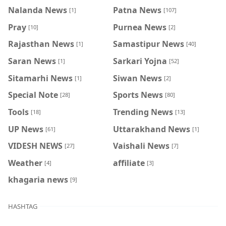
Nalanda News
Patna News
[1]
[107]
Pray
Purnea News
[10]
[2]
Rajasthan News
Samastipur News
[1]
[40]
Saran News
Sarkari Yojna
[1]
[52]
Sitamarhi News
Siwan News
[1]
[2]
Special Note
Sports News
[28]
[80]
Tools
Trending News
[18]
[13]
UP News
Uttarakhand News
[61]
[1]
VIDESH NEWS
Vaishali News
[27]
[7]
Weather
affiliate
[4]
[3]
khagaria news
[9]
HASHTAG