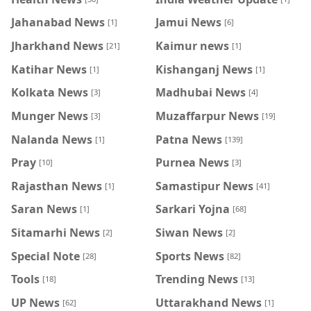
Jahanabad News
Jamui News
[1]
[6]
Jharkhand News
Kaimur news
[21]
[1]
Katihar News
Kishanganj News
[1]
[1]
Kolkata News
Madhubai News
[3]
[4]
Munger News
Muzaffarpur News
[3]
[19]
Nalanda News
Patna News
[1]
[139]
Pray
Purnea News
[10]
[3]
Rajasthan News
Samastipur News
[1]
[41]
Saran News
Sarkari Yojna
[1]
[68]
Sitamarhi News
Siwan News
[2]
[2]
Special Note
Sports News
[28]
[82]
Tools
Trending News
[18]
[13]
UP News
Uttarakhand News
[62]
[1]