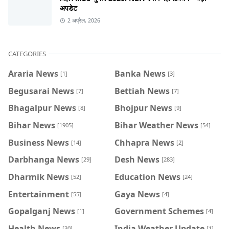
अपडेट
2 अप्रैल, 2026
CATEGORIES
Araria News
Banka News
[1]
[3]
Begusarai News
Bettiah News
[7]
[7]
Bhagalpur News
Bhojpur News
[8]
[9]
Bihar News
Bihar Weather News
[1905]
[54]
Business News
Chhapra News
[14]
[2]
Darbhanga News
Desh News
[29]
[283]
Dharmik News
Education News
[52]
[24]
Entertainment
Gaya News
[55]
[4]
Gopalganj News
Government Schemes
[1]
[4]
Health News
India Weather Update
[30]
[1]