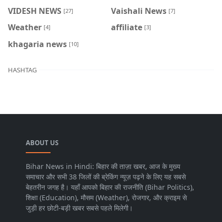
VIDESH NEWS
Vaishali News
[27]
[7]
Weather
affiliate
[4]
[3]
khagaria news
[10]
HASHTAG
ABOUT US
Bihar News in Hindi: बिहार की ताज़ा खबर, आज के मुख्य
समाचार और सभी 38 जिलों की ब्रेकिंग न्यूज़ पढ़ने के लिए यह सबसे
बेहतरीन जगह है। यहाँ आपको बिहार की राजनीति (Bihar Politics),
शिक्षा (Education), मौसम (Weather), रोजगार, और क्राइम से
जुड़ी हर छोटी-बड़ी खबर सबसे पहले मिलेगी।